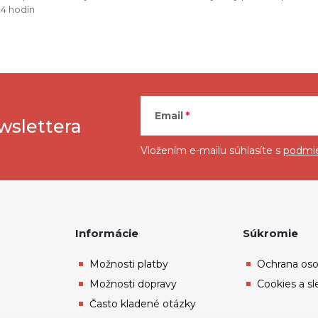
24 hodín
p
r
v
k
Email
wslettera
y
Vložením e-mailu súhlasíte s
podmie
v
ý
p
Informácie
Súkromie
Možnosti platby
Ochrana oso
s
Možnosti dopravy
Cookies a s
u
Často kladené otázky