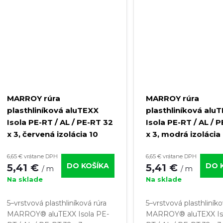
MARROY rúra
MARROY rúra
plasthliníková aluTEXX
plasthliníková alu
Isola PE-RT / AL / PE-RT 32
Isola PE-RT / AL / 
x 3, červená izolácia 10
x 3, modrá izoláci
mm (kotúč 25 m)
(kotúč 25 m)
6,65 € vrátane DPH
6,65 € vrátane DPH
DO KOŠÍKA
DO 
5,41 €
5,41 €
/ m
/ m
Na sklade
Na sklade
5–vrstvová plasthliníková rúra
5–vrstvová plasthliníko
MARROY® aluTEXX Isola PE-
MARROY® aluTEXX Is