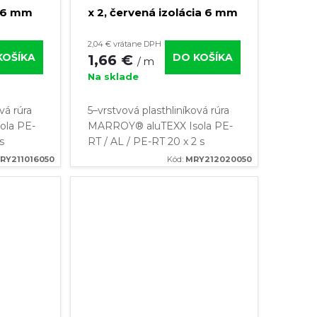
a 6 mm
x 2, červená izolácia 6 mm
(kotúč 50 m)
2,04 € vrátane DPH
KOŠÍKA
DO KOŠÍKA
1,66 €
/ m
Na sklade
vá rúra
5–vrstvová plasthliníková rúra
ola PE-
MARROY® aluTEXX Isola PE-
s
RT / AL / PE-RT 20 x 2 s
áciou o
červenou tepelnou izoláciou o
RY211016050
Kód:
MRY212020050
riziko
hrúbke 6 mm ✔️Žiadne riziko
nosť
korózie ✔️Vysoká odolnosť
pred...