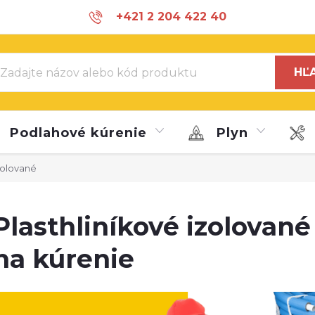
+421 2 204 422 40
info@marroy.com
HĽ
Podlahové kúrenie
Plyn
izolované
Plasthliníkové izolované
na kúrenie