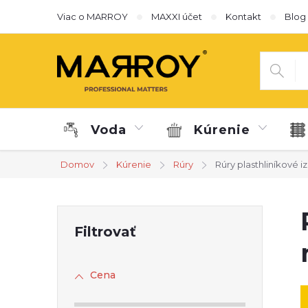
Prejsť
Viac o MARROY
MAXXI účet
Kontakt
Blog
na
obsah
Voda
Kúrenie
Domov
Kúrenie
Rúry
Rúry plasthliníkové 
B
o
Cena
č