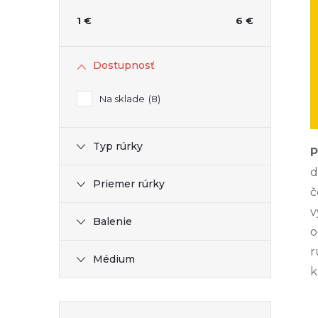
n
1
€
6
€
ý
Dostupnosť
p
Na sklade
8
a
Typ rúrky
n
P
d
Priemer rúrky
e
č
v
l
Balenie
o
r
Médium
k
Preskočiť