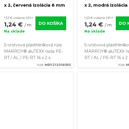
r
x 2, červená izolácia 6 mm
x 2, modrá izoláci
o
o
(kotúč 50 m)
(kotúč 50 m)
1,53 € vrátane DPH
1,53 € vrátane DPH
DO KOŠÍKA
DO 
1,24 €
1,24 €
d
/ m
/ m
d
Na sklade
Na sklade
u
u
5–vrstvová plasthliníková rúra
5–vrstvová plasthliníko
MARROY® aluTEXX Isola PE-
MARROY® aluTEXX Is
k
k
RT / AL / PE-RT 16 x 2 s
RT / AL / PE-RT 16 x 2 
červenou tepelnou izoláciou o
modrou tepelnou izol
Kód:
MRY212016050
Kód:
M
t
t
hrúbke 6 mm ✔️Žiadne riziko
hrúbke 6 mm ✔️Žiadne 
korózie ✔️Vysoká odolnosť
korózie ✔️Vysoká odol
o
pred...
pred...
o
v
v