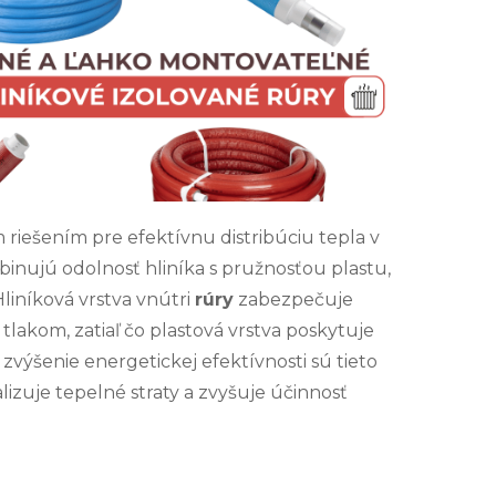
iešením pre efektívnu distribúciu tepla v
nujú odolnosť hliníka s pružnosťou plastu,
liníková vrstva vnútri
rúry
zabezpečuje
lakom, zatiaľ čo plastová vrstva poskytuje
ýšenie energetickej efektívnosti sú tieto
izuje tepelné straty a zvyšuje účinnosť