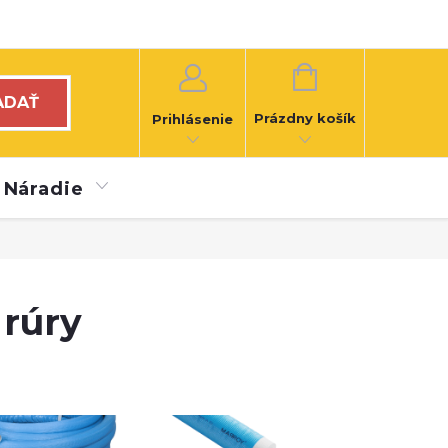
NÁKUPNÝ
KOŠÍK
ADAŤ
Prázdny košík
Prihlásenie
Náradie
 rúry