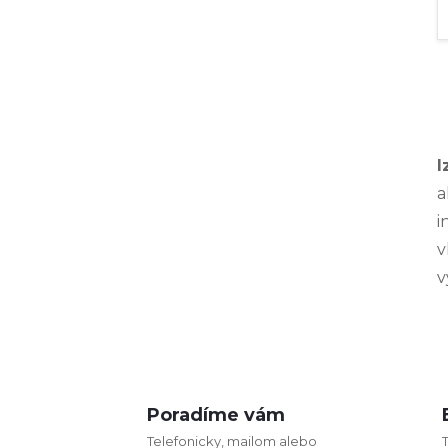
I
l
a
i
v
v
i
Poradíme vám
Telefonicky, mailom alebo