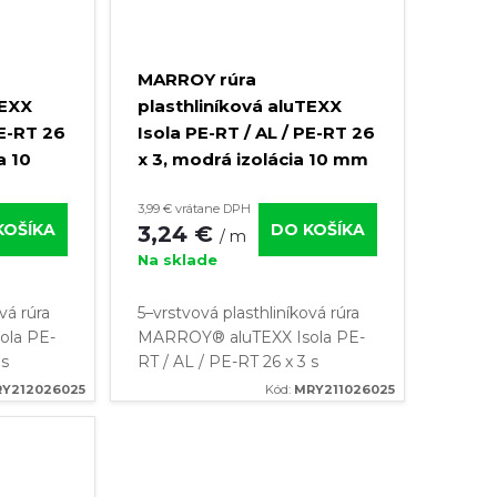
MARROY rúra
TEXX
plasthliníková aluTEXX
PE-RT 26
Isola PE-RT / AL / PE-RT 26
a 10
x 3, modrá izolácia 10 mm
(kotúč 25 m)
3,99 € vrátane DPH
KOŠÍKA
DO KOŠÍKA
3,24 €
/ m
Na sklade
vá rúra
5–vrstvová plasthliníková rúra
ola PE-
MARROY® aluTEXX Isola PE-
 s
RT / AL / PE-RT 26 x 3 s
láciou o
modrou tepelnou izoláciou o
Y212026025
Kód:
MRY211026025
riziko
hrúbke 10 mm ✔️Žiadne riziko
nosť
korózie ✔️Vysoká odolnosť
pred...