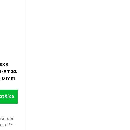
TEXX
PE-RT 32
a 10 mm
KOŠÍKA
vá rúra
ola PE-