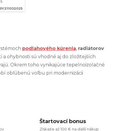
 s
áciou o
RY211032025
e riziko
nosť
 systémoch
podlahového kúrenia
,
radiátorov
i a ohybnosti sú vhodné aj do zložitejších
vajú. Okrem toho vynikajúce tepelnoizolačné
robí obľúbenú voľbu pri modernizácii
Štartovací bonus
ov
Získajte až 100 € na ďalší nákup