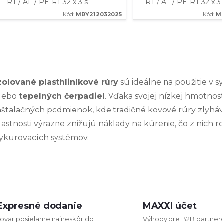
RT / AL / PE-RT 32 x 3 s
RT / AL / PE-RT 32 x 3
červenou tepelnou izoláciou o
modrou tepelnou izol
Kód:
MRY212032025
Kód:
M
hrúbke 6 mm ✔️Žiadne riziko
hrúbke 10 mm ✔️Žiadn
korózie ✔️Vysoká odolnosť
korózie ✔️Vysoká odol
pred...
pred...
O
v
zolované plasthliníkové rúry
sú ideálne na použitie v
lebo
tepelných čerpadiel
. Vďaka svojej nízkej hmotnost
nštalačných podmienok, kde tradičné kovové rúry zlyhá
á
lastnosti výrazne znižujú náklady na kúrenie, čo z nich 
d
ykurovacích systémov.
a
c
Expresné dodanie
MAXXI účet
e
Tovar posielame najneskôr do
Výhody pre B2B partner