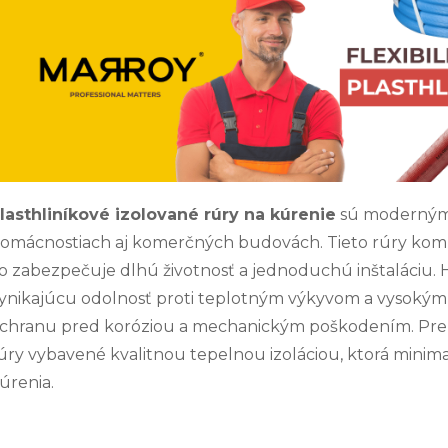
lasthliníkové izolované rúry na kúrenie
sú moderným r
omácnostiach aj komerčných budovách. Tieto rúry kombi
o zabezpečuje dlhú životnosť a jednoduchú inštaláciu. H
ynikajúcu odolnosť proti teplotným výkyvom a vysokým t
chranu pred koróziou a mechanickým poškodením. Pre zv
úry vybavené kvalitnou tepelnou izoláciou, ktorá minimal
úrenia.