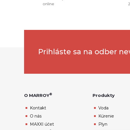
online
Z
Prihláste sa na odber ne
á
p
ä
®
O MARROY
Produkty
i
t
Kontakt
Voda
O nás
Kúrenie
i
MAXXI účet
Plyn