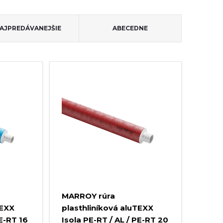
AJPREDÁVANEJŠIE
ABECEDNE
MARROY rúra
TEXX
plasthliníková aluTEXX
PE-RT 16
Isola PE-RT / AL / PE-RT 20