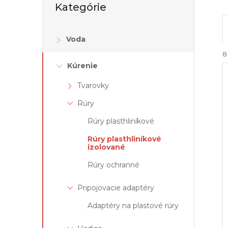
Kategórie
kategórie
Voda
8
Kúrenie
Tvarovky
Rúry
Rúry plasthliníkové
Rúry plasthliníkové
i
i
izolované
Rúry ochranné
Pripojovacie adaptéry
Adaptéry na plastové rúry