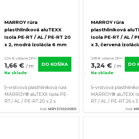
MARROY rúra
MARROY rúra
plasthliníková aluTEXX
plasthliníková alu
Isola PE-RT / AL / PE-RT 20
Isola PE-RT / AL / 
x 2, modrá izolácia 6 mm
x 3, červená izoláci
(kotúč 50 m)
mm (kotúč 25 m)
2,04 € vrátane DPH
3,99 € vrátane DPH
DO KOŠÍKA
DO 
1,66 €
3,24 €
/ m
/ m
Na sklade
Na sklade
5–vrstvová plasthliníková rúra
5–vrstvová plasthliníko
MARROY® aluTEXX Isola PE-
MARROY® aluTEXX Is
RT / AL / PE-RT 20 x 2 s
RT / AL / PE-RT 26 x 3
modrou tepelnou izoláciou o
červenou tepelnou izo
Kód:
MRY211020050
Kód:
MR
hrúbke 6 mm ✔️Žiadne riziko
hrúbke 6 mm ✔️Žiadne 
korózie ✔️Vysoká odolnosť
korózie ✔️Vysoká odol
pred...
pred...