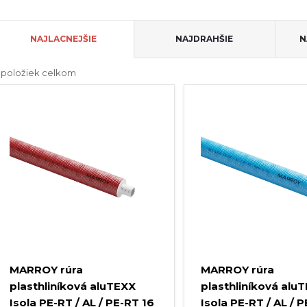
R
NAJLACNEJŠIE
NAJDRAHŠIE
N
a
položiek celkom
V
d
ý
e
p
n
s
e
p
p
MARROY rúra
MARROY rúra
plasthliníková aluTEXX
plasthliníková alu
r
Isola PE-RT / AL / PE-RT 16
Isola PE-RT / AL / 