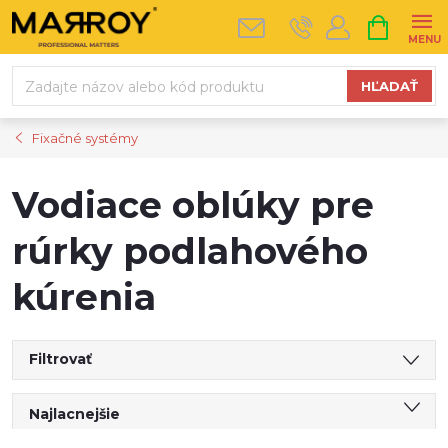
Prejsť
NÁKUPN
na
KOŠÍK
obsah
HĽADAŤ
Fixačné systémy
Vodiace oblúky pre
rúrky podlahového
kúrenia
Filtrovať
R
Najlacnejšie