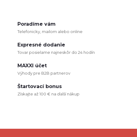
rúrky podlahového kúrenia
pod uhlom 90° z podlahy
O
alebo steny do skrinky
rozdeľovača....
v
Poradíme vám
Telefonicky, mailom alebo online
l
Expresné dodanie
á
Tovar posielame najneskôr do 24 hodín
d
MAXXI účet
a
Výhody pre B2B partnerov
c
Štartovací bonus
Získajte až 100 € na ďalší nákup
i
e
p
r