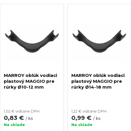
a
Najdrahšie
V
Najpredávanejšie
d
ý
Abecedne
e
p
n
i
i
s
e
MARROY oblúk vodiaci
MARROY oblúk vodiaci
p
plastový MAGGIO pre
plastový MAGGIO pre
rúrky Ø10-12 mm
rúrky Ø14-18 mm
p
r
r
o
1,02 € vrátane DPH
1,22 € vrátane DPH
0,83 €
0,99 €
o
/ ks
/ ks
d
Na sklade
Na sklade