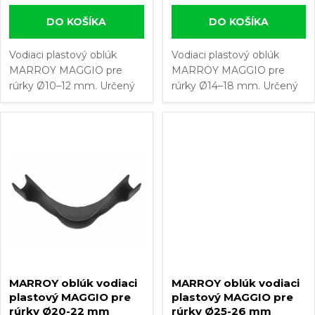
d
u
DO KOŠÍKA
DO KOŠÍKA
u
k
Vodiaci plastový oblúk
Vodiaci plastový oblúk
MARROY MAGGIO pre
MARROY MAGGIO pre
k
rúrky Ø10–12 mm. Určený
rúrky Ø14–18 mm. Určený
t
na bezpečné vyvedenie
na bezpečné vyvedenie
t
rúrky podlahového kúrenia
rúrky podlahového kúrenia
o
pod uhlom 90° z podlahy
pod uhlom 90° z podlahy
o
alebo steny do skrinky
alebo steny do skrinky
v
rozdeľovača....
rozdeľovača....
v
MARROY oblúk vodiaci
MARROY oblúk vodiaci
plastový MAGGIO pre
plastový MAGGIO pre
rúrky Ø20-22 mm
rúrky Ø25-26 mm