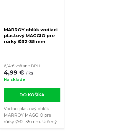
MARROY oblúk vodiaci
plastový MAGGIO pre
rúrky Ø32-35 mm
6,14 € vrátane DPH
4,99 €
/ ks
Na sklade
DO KOŠÍKA
Vodiaci plastový oblúk
MARROY MAGGIO pre
rúrky Ø32–35 mm. Určený
na bezpečné vyvedenie