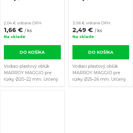
2,04 € vrátane DPH
3,06 € vrátane DPH
1,66 €
2,49 €
/ ks
/ ks
Na sklade
Na sklade
DO KOŠÍKA
DO KOŠÍKA
Vodiaci plastový oblúk
Vodiaci plastový oblúk
MARROY MAGGIO pre
MARROY MAGGIO pre
rúrky Ø20–22 mm. Určený
rúrky Ø25–26 mm. Určený
na bezpečné vyvedenie
na bezpečné vyvedenie
rúrky podlahového kúrenia
rúrky podlahového kúrenia
pod uhlom 90° z podlahy
pod uhlom 90° z podlahy
alebo steny do skrinky
alebo steny do skrinky
rozdeľovača....
rozdeľovača....