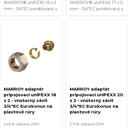
MARROY® uniPEXX 16 x 2
MARROY® uniPEXX 17 x 2
k
mm - 3/4"EC poniklovaný s
mm - 3/4"EC poniklovaný s
t
vnútorným závitom 3/4"
vnútorným závitom 3/4"
t
Eurokonus. Adaptér určený
Eurokonus. Adaptér určený
o
na rýchle pripojenie
na rýchle pripojenie
o
viacvrstvových
viacvrstvových
v
kompozitných rúrok a...
kompozitných rúrok a...
v
MARROY adaptér
MARROY adaptér
pripojovací uniPEXX 18
pripojovací uniPEXX 20
x 2 - vnútorný závit
x 2 - vnútorný závit
3/4"EC Eurokonus na
3/4"EC Eurokonus na
plastové rúry
plastové rúry
2,45 € vrátane DPH
2,71 € vrátane DPH