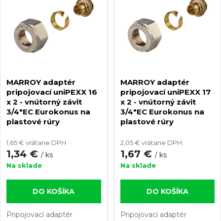
e
p
n
i
i
s
e
MARROY adaptér
MARROY adaptér
p
pripojovací uniPEXX 16
pripojovací uniPEXX 17
x 2 - vnútorný závit
x 2 - vnútorný závit
p
3/4"EC Eurokonus na
3/4"EC Eurokonus na
r
plastové rúry
plastové rúry
r
o
1,65 € vrátane DPH
2,05 € vrátane DPH
1,34 €
1,67 €
o
/ ks
/ ks
d
Na sklade
Na sklade
d
u
DO KOŠÍKA
DO KOŠÍKA
u
k
Pripojovací adaptér
Pripojovací adaptér