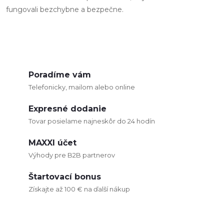
a
fungovali bezchybne a bezpečne.
c
i
e
Poradíme vám
p
Telefonicky, mailom alebo online
r
Expresné dodanie
v
Tovar posielame najneskôr do 24 hodín
k
MAXXI účet
Výhody pre B2B partnerov
y
Štartovací bonus
v
Získajte až 100 € na ďalší nákup
ý