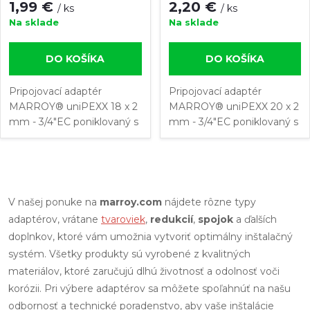
1,99 €
2,20 €
/ ks
/ ks
Na sklade
Na sklade
DO KOŠÍKA
DO KOŠÍKA
Pripojovací adaptér
Pripojovací adaptér
MARROY® uniPEXX 18 x 2
MARROY® uniPEXX 20 x 2
mm - 3/4"EC poniklovaný s
mm - 3/4"EC poniklovaný s
vnútorným závitom 3/4"
vnútorným závitom 3/4"
Eurokonus. Adaptér určený
Eurokonus. Adaptér určený
na rýchle pripojenie
na rýchle pripojenie
O
viacvrstvových
viacvrstvových
kompozitných rúrok a...
kompozitných rúrok a...
v
V našej ponuke na
marroy.com
nájdete rôzne typy
adaptérov, vrátane
tvaroviek
,
redukcií
,
spojok
a ďalších
l
doplnkov, ktoré vám umožnia vytvoriť optimálny inštalačný
systém. Všetky produkty sú vyrobené z kvalitných
á
materiálov, ktoré zaručujú dlhú životnosť a odolnosť voči
d
korózii. Pri výbere adaptérov sa môžete spoľahnúť na našu
odbornosť a technické poradenstvo, aby vaše inštalácie