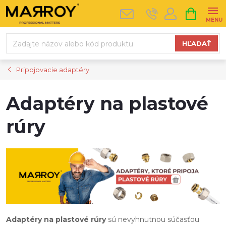
Prejsť
NÁKUPN
na
KOŠÍK
obsah
HĽADAŤ
Pripojovacie adaptéry
Adaptéry na plastové
rúry
Adaptéry na plastové rúry
sú nevyhnutnou súčasťou