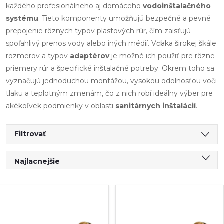
každého profesionálneho aj domáceho
vodoinštalačného
systému
. Tieto komponenty umožňujú bezpečné a pevné
prepojenie rôznych typov plastových rúr, čím zaisťujú
spoľahlivý prenos vody alebo iných médií. Vďaka širokej škále
rozmerov a typov
adaptérov
je možné ich použiť pre rôzne
priemery rúr a špecifické inštalačné potreby. Okrem toho sa
vyznačujú jednoduchou montážou, vysokou odolnosťou voči
tlaku a teplotným zmenám, čo z nich robí ideálny výber pre
akékoľvek podmienky v oblasti
sanitárnych inštalácií
.
Filtrovať
R
Najlacnejšie
a
Najdrahšie
V
Najpredávanejšie
d
ý
Abecedne