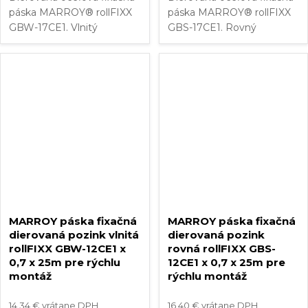
páska MARROY® rollFIXX
páska MARROY® rollFIXX
GBW-17CE1. Vlnitý
GBS-17CE1. Rovný
dierovaný pás z
dierovaný pás z
pozinkovanej ocele. Dĺžka
pozinkovanej ocele. Dĺžka
montážnej pásky: 10 m.
montážnej pásky: 10 m.
Veľkosť otvorov: Ø 7 mm.
Veľkosť otvorov: Ø 6,3 mm.
Šírka upevňovacej...
Šírka upevňovacej...
MARROY páska fixačná
MARROY páska fixačná
dierovaná pozink vlnitá
dierovaná pozink
rollFIXX GBW-12CE1 x
rovná rollFIXX GBS-
0,7 x 25m pre rýchlu
12CE1 x 0,7 x 25m pre
montáž
rýchlu montáž
14,34 € vrátane DPH
16,40 € vrátane DPH