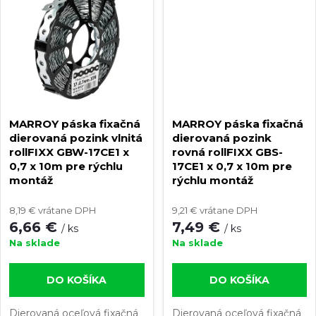
v
Šírka upevňovacej...
Šírka upevňovacej...
v
MARROY páska fixačná
MARROY páska fixačná
dierovaná pozink vlnitá
dierovaná pozink
rollFIXX GBW-17CE1 x
rovná rollFIXX GBS-
0,7 x 10m pre rýchlu
17CE1 x 0,7 x 10m pre
montáž
rýchlu montáž
8,19 € vrátane DPH
9,21 € vrátane DPH
6,66 €
7,49 €
/ ks
/ ks
Na sklade
Na sklade
DO KOŠÍKA
DO KOŠÍKA
Dierovaná oceľová fixačná
Dierovaná oceľová fixačná