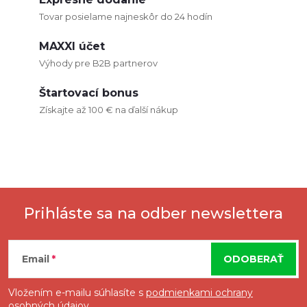
Tovar posielame najneskôr do 24 hodín
y
MAXXI účet
v
Výhody pre B2B partnerov
ý
Štartovací bonus
p
Získajte až 100 € na ďalší nákup
i
s
u
Prihláste sa na odber newslettera
Z
Email
ODOBERAŤ
á
Vložením e-mailu súhlasíte s
podmienkami ochrany
osobných údajov