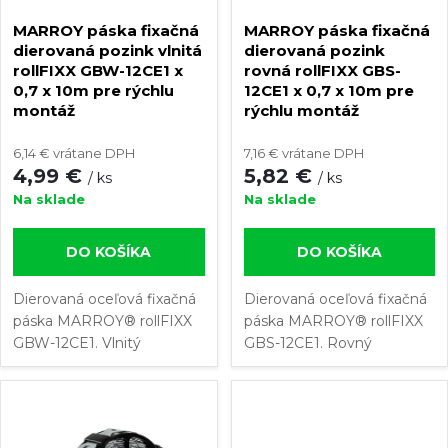
s
e
MARROY páska fixačná
MARROY páska fixačná
p
dierovaná pozink vlnitá
dierovaná pozink
rollFIXX GBW-12CE1 x
rovná rollFIXX GBS-
p
0,7 x 10m pre rýchlu
12CE1 x 0,7 x 10m pre
r
montáž
rýchlu montáž
r
o
6,14 € vrátane DPH
7,16 € vrátane DPH
4,99 €
5,82 €
o
/ ks
/ ks
d
Na sklade
Na sklade
d
u
DO KOŠÍKA
DO KOŠÍKA
u
k
Dierovaná oceľová fixačná
Dierovaná oceľová fixačná
páska MARROY® rollFIXX
páska MARROY® rollFIXX
k
GBW-12CE1. Vlnitý
GBS-12CE1. Rovný
t
dierovaný pás z
dierovaný pás z
t
pozinkovanej ocele. Dĺžka
pozinkovanej ocele. Dĺžka
o
montážnej pásky: 10 m.
montážnej pásky: 10 m.
o
Veľkosť otvorov: Ø 5 mm.
Veľkosť otvorov: Ø 5 mm.