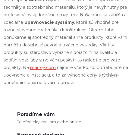
v
techniky a spotrebného materiálu, ktorý je nevyhnutný pre
l
profesionálov aj domácich majstrov. Naša ponuka zahŕňa aj
špeciálne
upevňovacie systémy
, ktoré sú vhodné pre
á
rôzne stavebné materiály a konštrukcie. Okrem toho
d
ponúkame aj spotrebný materiál a iné produkty, ktoré vám
pomôžu dosiahnuť pevné a trvácne výsledky. Všetky
a
produkty sú starostlivo vybrané s dôrazom na kvalitu a
c
spoľahlivosť, aby sme vám poskytli to najlepšie pre vaše
projekty. Na
marroy.com
nájdete všetko, čo potrebujete na
i
upevnenie a inštaláciu, a to za výhodné ceny s rýchlym
doručením priamo k vám domov.
e
p
r
Poradíme vám
v
Telefonicky, mailom alebo online
k
Expresné dodanie