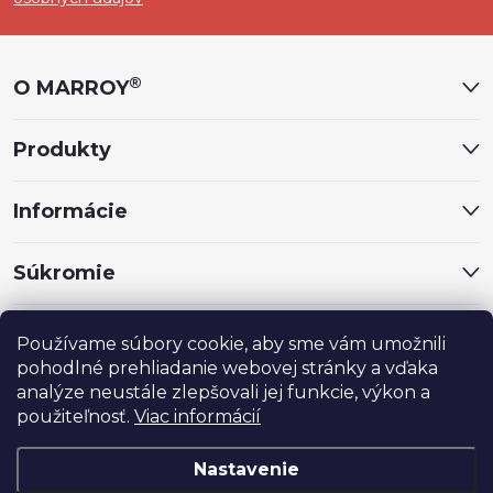
p
ä
®
O MARROY
t
Produkty
i
Informácie
e
Súkromie
Sociálne siete
Používame súbory cookie, aby sme vám umožnili
pohodlné prehliadanie webovej stránky a vďaka
analýze neustále zlepšovali jej funkcie, výkon a
použiteľnosť.
Viac informácií
Nastavenie