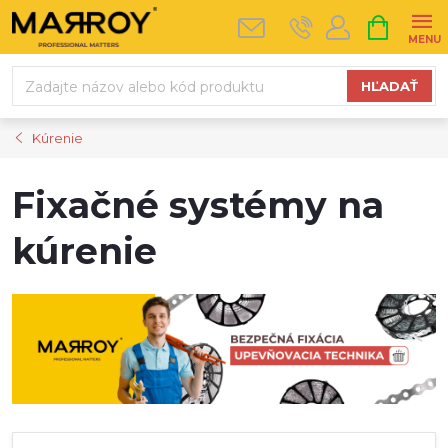
Prejsť
NÁKUPN
na
KOŠÍK
obsah
HĽADAŤ
Kúrenie
Fixačné systémy na
kúrenie