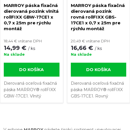
MARROY páska fixačná
MARROY páska fixačná
dierovaná pozink vlnitá
dierovaná pozink
rollFIXX GBW-17CE1 x
rovná rollFIXX GBS-
0,7 x 25m pre rýchlu
17CE1 x 0,7 x 25m pre
montáž
rýchlu montáž
18,44 € vrátane DPH
20,49 € vrátane DPH
14,99 €
16,66 €
/ ks
/ ks
Na sklade
Na sklade
DO KOŠÍKA
DO KOŠÍKA
Dierovaná oceľová fixačná
Dierovaná oceľová fixačná
páska MARROY® rollFIXX
páska MARROY® rollFIXX
GBW-17CE1. Vlnitý
GBS-17CE1. Rovný
dierovaný pás z
dierovaný pás z
pozinkovanej ocele. Dĺžka
pozinkovanej ocele. Dĺžka
montážnej pásky: 25 m.
montážnej pásky: 25 m.
O
Veľkosť otvorov: Ø 7 mm.
Veľkosť otvorov: Ø 6,3 mm.
Šírka upevňovacej...
Šírka upevňovacej...
V eshope
MARROY
nájdete široký sortiment upevňovacej