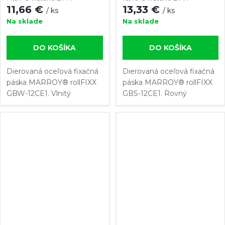
11,66 €
13,33 €
/ ks
/ ks
Na sklade
Na sklade
DO KOŠÍKA
DO KOŠÍKA
Dierovaná oceľová fixačná
Dierovaná oceľová fixačná
páska MARROY® rollFIXX
páska MARROY® rollFIXX
GBW-12CE1. Vlnitý
GBS-12CE1. Rovný
dierovaný pás z
dierovaný pás z
pozinkovanej ocele. Dĺžka
pozinkovanej ocele. Dĺžka
montážnej pásky: 25 m.
montážnej pásky: 25 m.
Veľkosť otvorov: Ø 5 mm.
Veľkosť otvorov: Ø 5 mm.
Šírka upevňovacej...
Šírka upevňovacej...