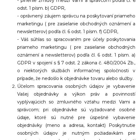
- plnenie zmluvy medzi Vami a správcom podľa čl. 6
odst. 1 písm. b) GDPR,
- oprávnený záujem správcu na poskytovaní priameho
marketingu ( pre zasielanie obchodných oznámení a
newsletterov) podľa čl. 6 odst. 1 písm. f) GDPR,
- Váš súhlas so spracovaním pre účely poskytovania
priameho marketingu ( pre zasielanie obchodných
oznámení a newsletterov) podľa čl. 6 odst. 1 písm. a)
GDPR v spojení s § 7 odst. 2 zákona č. 480/2004 Zb.,
o niektorých službách informačnej spoločnosti v
prípade, že nedošlo k objednávke tovaru alebo služby.
Účelom spracovania osobných údajov je vybavenie
Vašej objednávky a výkon práv a povinností
vyplývajúcich so zmluvného vzťahu medzi Vami a
správcom; pri objednávke sú vyžadované osobné
údaje, ktoré sú nutné pre úspešné vybavenie
objednávky (meno a adresa, kontakt) Poskytnutie
osobných údajov je nutným požiadavkám pre