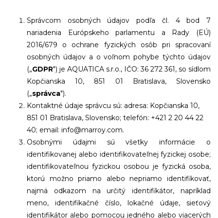
Správcom osobných údajov podľa čl. 4 bod 7
nariadenia Európskeho parlamentu a Rady (EÚ)
2016/679 o ochrane fyzických osôb pri spracovaní
osobných údajov a o voľnom pohybe týchto údajov
(„
GDPR
") je AQUATICA s.r.o., IČO: 36 272 361, so sídlom
Kopčianska 10, 851 01 Bratislava, Slovensko
(„
správca
").
Kontaktné údaje správcu sú:
adresa: Kopčianska 10,
851 01 Bratislava, Slovensko;
telefón: +421 2 20 44 22
40;
email: info@marroy.com.
Osobnými údajmi sú všetky informácie o
identifikovanej alebo identifikovateľnej fyzickej osobe;
identifikovateľnou fyzickou osobou je fyzická osoba,
ktorú možno priamo alebo nepriamo identifikovať,
najmä odkazom na určitý identifikátor, napríklad
meno, identifikačné číslo, lokačné údaje, sieťový
identifikátor alebo pomocou jedného alebo viacerých