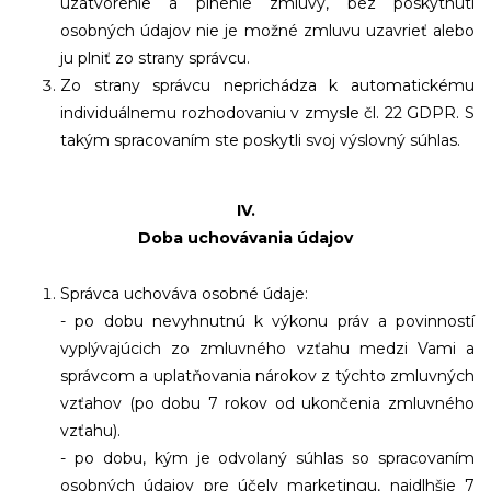
uzatvorenie a plnenie zmluvy, bez poskytnutí
osobných údajov nie je možné zmluvu uzavrieť alebo
ju plniť zo strany správcu.
Zo strany správcu neprichádza k automatickému
individuálnemu rozhodovaniu v zmysle čl. 22 GDPR. S
takým spracovaním ste poskytli svoj výslovný súhlas.
IV.
Doba uchovávania údajov
Správca uchováva osobné údaje:
- po dobu nevyhnutnú k výkonu práv a povinností
vyplývajúcich zo zmluvného vzťahu medzi Vami a
správcom a uplatňovania nárokov z týchto zmluvných
vzťahov (po dobu 7 rokov od ukončenia zmluvného
vzťahu).
- po dobu, kým je odvolaný súhlas so spracovaním
osobných údajov pre účely marketingu, najdlhšie 7