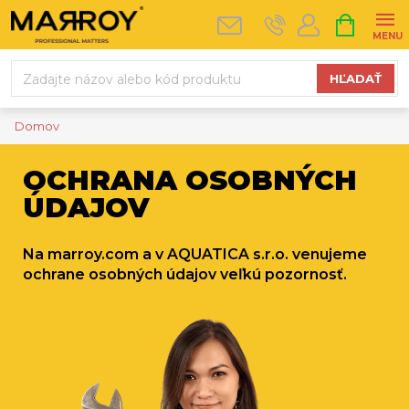
Prejsť
NÁKUPN
na
KOŠÍK
obsah
HĽADAŤ
Domov
OCHRANA OSOBNÝCH
ÚDAJOV
Na marroy.com a v AQUATICA s.r.o. venujeme
ochrane osobných údajov veľkú pozornosť.