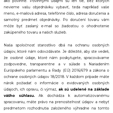
ako povinné. Povinnými údajmi sú len tie, bez ktorých
nevieme vašu objednávku vybaviť, teda napríklad vaše
meno, e-mailová adresa, telefónne číslo, adresa doručenia a
samotný predmet objednávky. Po doručení tovaru vám
môže byť zaslaný e-mail so žiadosťou o ohodnotenie
zakúpeného tovaru a našich služieb.
Naša spoločnosť starostlivo dbá na ochranu osobných
údajov, ktoré nám odovzdávate. Je dôležité, aby ste vedeli,
že osobné údaje, ktoré nám poskytujete, spracovávame
zodpovedne, transparentne a v súlade s Nariadením
Európskeho parlamentu a Rady (EÚ) 2016/679 a zákona o
ochrane osobných údajov 18/2018. V každom prípade máte
nárok požiadať o informácie o evidovaných osobných
údajoch, ich opravu, či výmaz,
ak sú udelené na základe
vášho súhlasu.
Ak dochádza k automatizovanému
spracovaniu, máte právo na prenositeľnosť údajov a nebyť
predmetom rozhodnutia založeného výhradne na tomto