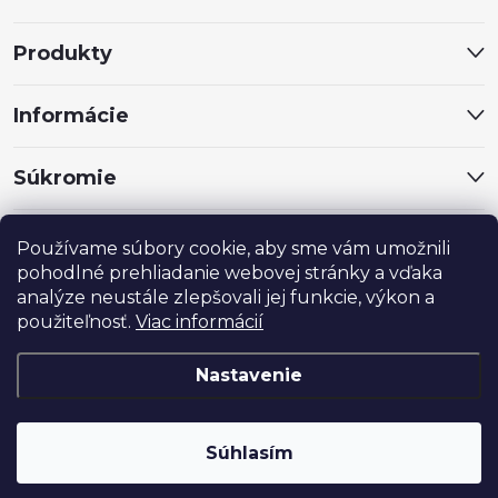
t
Produkty
i
Informácie
e
Súkromie
Sociálne siete
Používame súbory cookie, aby sme vám umožnili
pohodlné prehliadanie webovej stránky a vďaka
analýze neustále zlepšovali jej funkcie, výkon a
použiteľnosť.
Viac informácií
Nastavenie
®
Copyright 2024
MARROY
. Všetky práva vyhradené.
Súhlasím
Vytvoril Shoptet