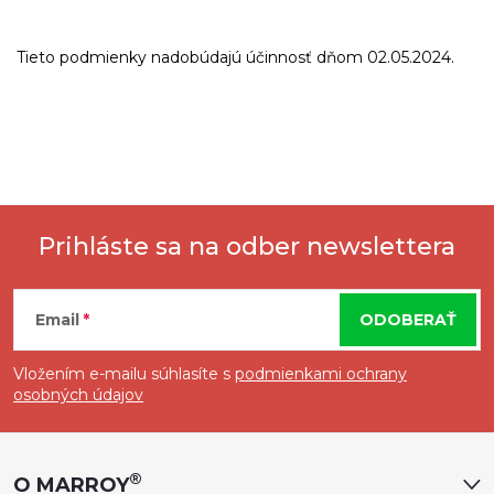
Tieto podmienky nadobúdajú účinnosť dňom 02.05.2024.
Prihláste sa na odber newslettera
Z
Email
ODOBERAŤ
á
Vložením e-mailu súhlasíte s
podmienkami ochrany
p
osobných údajov
ä
®
O MARROY