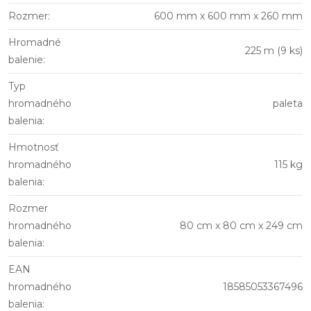
Rozmer
:
600 mm x 600 mm x 260 mm
Hromadné
225 m (9 ks)
balenie
:
Typ
hromadného
paleta
balenia
:
Hmotnosť
hromadného
115 kg
balenia
:
Rozmer
hromadného
80 cm x 80 cm x 249 cm
balenia
:
EAN
hromadného
18585053367496
balenia
: