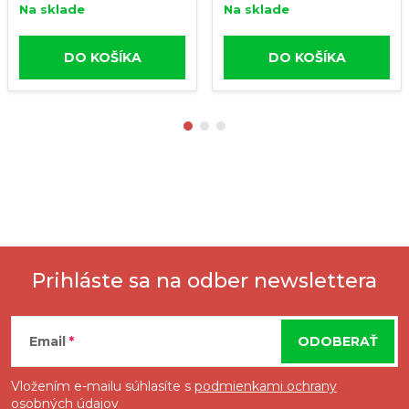
Na sklade
Na sklade
DO KOŠÍKA
DO KOŠÍKA
Prihláste sa na odber newslettera
Z
Email
ODOBERAŤ
á
Vložením e-mailu súhlasíte s
podmienkami ochrany
osobných údajov