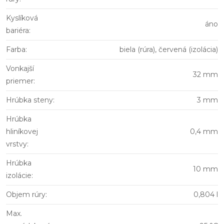
Kyslíková
áno
bariéra
:
Farba
:
biela (rúra), červená (izolácia)
Vonkajší
32 mm
priemer
:
Hrúbka steny
:
3 mm
Hrúbka
hliníkovej
0,4 mm
vrstvy
:
Hrúbka
10 mm
izolácie
:
Objem rúry
:
0,804 l
Max.