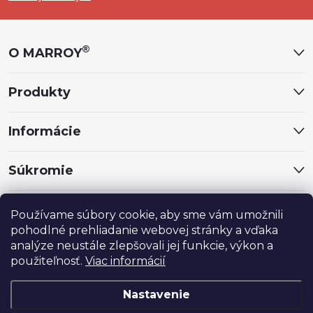
p
ä
®
O MARROY
t
Produkty
i
Informácie
e
Súkromie
Sociálne siete
Používame súbory cookie, aby sme vám umožnili
pohodlné prehliadanie webovej stránky a vďaka
analýze neustále zlepšovali jej funkcie, výkon a
použiteľnosť.
Viac informácií
Nastavenie