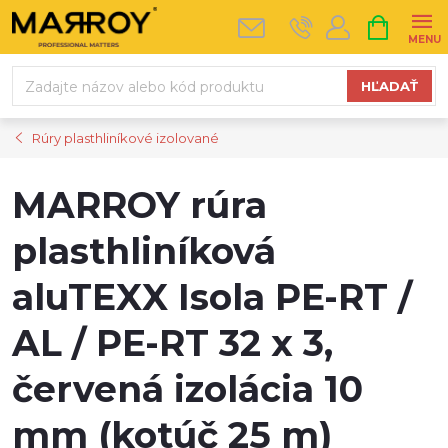
Prejsť
NÁKUPN
na
KOŠÍK
obsah
HĽADAŤ
Rúry plasthliníkové izolované
MARROY rúra
plasthliníková
aluTEXX Isola PE-RT /
AL / PE-RT 32 x 3,
červená izolácia 10
mm (kotúč 25 m)