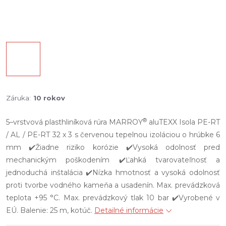
Záruka
:
10 rokov
®
5–vrstvová plasthliníková rúra MARROY
aluTEXX Isola PE-RT
/ AL / PE-RT 32 x 3 s červenou tepelnou izoláciou o hrúbke 6
mm ✔️Žiadne riziko korózie ✔️Vysoká odolnosť pred
mechanickým poškodením ✔️Ľahká tvarovateľnosť a
jednoduchá inštalácia ✔️Nízka hmotnosť a vysoká odolnosť
proti tvorbe vodného kameňa a usadenín. Max. prevádzková
teplota +95 °C. Max. prevádzkový tlak 10 bar ✔️Vyrobené v
EÚ. Balenie: 25 m, kotúč.
Detailné informácie