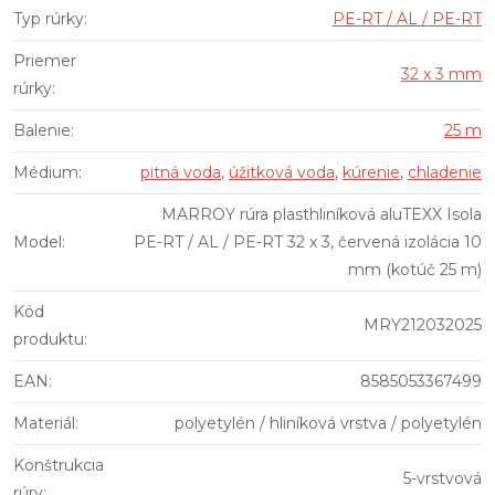
Typ rúrky
:
PE-RT / AL / PE-RT
Priemer
32 x 3 mm
rúrky
:
Balenie
:
25 m
Médium
:
pitná voda
,
úžitková voda
,
kúrenie
,
chladenie
MARROY rúra plasthliníková aluTEXX Isola
Model
:
PE-RT / AL / PE-RT 32 x 3, červená izolácia 10
mm (kotúč 25 m)
Kód
MRY212032025
produktu
:
EAN
:
8585053367499
Materiál
:
polyetylén / hliníková vrstva / polyetylén
Konštrukcia
5-vrstvová
rúry
: