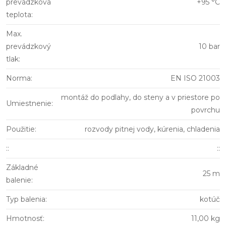
prevádzková
+95 °C
teplota
:
Max.
prevádzkový
10 bar
tlak
:
Norma
:
EN ISO 21003
montáž do podlahy, do steny a v priestore po
Umiestnenie
:
povrchu
Použitie
:
rozvody pitnej vody, kúrenia, chladenia
:
:
::
Základné
25 m
balenie
:
Typ balenia
:
kotúč
Hmotnosť
:
11,00 kg