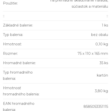
na prehľadné skladovanie náradia,
Použitie
:
súčiastok a materiálu
:
:
::
Základné balenie
:
1 ks
Typ balenia
:
bez obalu
Hmotnosť
:
0,10 kg
Rozmer
:
75 x 110 x 165 mm
Hromadné balenie
:
35 ks
Typ hromadného
kartón
balenia
:
Hmotnosť
3,80 kg
hromadného balenia
:
EAN hromadného
8585053351115
balenia
: