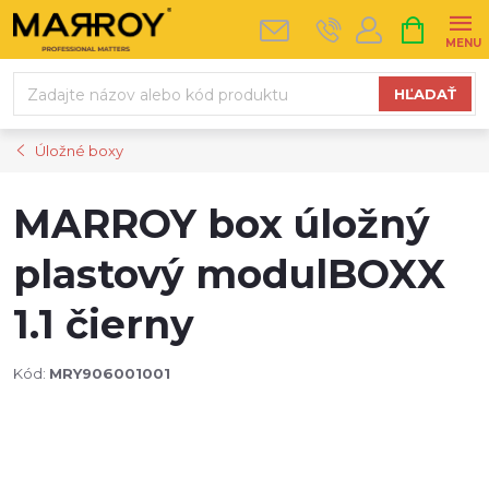
Prejsť
NÁKUPN
na
KOŠÍK
obsah
HĽADAŤ
Úložné boxy
MARROY box úložný
plastový modulBOXX
1.1 čierny
Kód:
MRY906001001