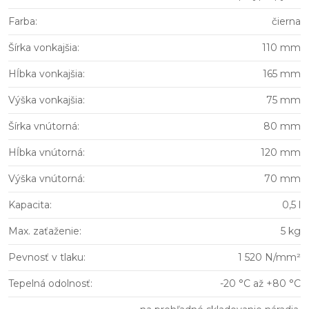
Farba
:
čierna
Šírka vonkajšia
:
110 mm
Hĺbka vonkajšia
:
165 mm
Výška vonkajšia
:
75 mm
Šírka vnútorná
:
80 mm
Hĺbka vnútorná
:
120 mm
Výška vnútorná
:
70 mm
Kapacita
:
0,5 l
Max. zaťaženie
:
5 kg
Pevnosť v tlaku
:
1 520 N/mm²
Tepelná odolnosť
:
-20 °C až +80 °C