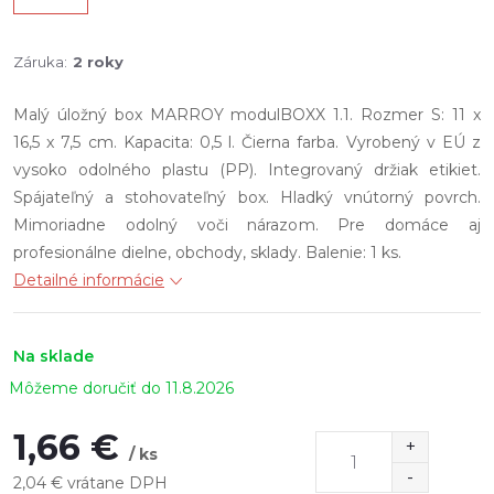
Záruka
:
2 roky
Malý úložný box MARROY
modulBOXX 1.1. Rozmer S: 11 x
16,5 x 7,5 cm. Kapacita: 0,5 l. Čierna farba. Vyrobený v EÚ z
vysoko odolného plastu (PP). Integrovaný držiak etikiet.
Spájateľný a stohovateľný box. Hladký vnútorný povrch.
Mimoriadne odolný voči nárazom. Pre domáce aj
profesionálne dielne, obchody, sklady. Balenie: 1 ks.
Detailné informácie
Na sklade
11.8.2026
1,66 €
/ ks
2,04 € vrátane DPH