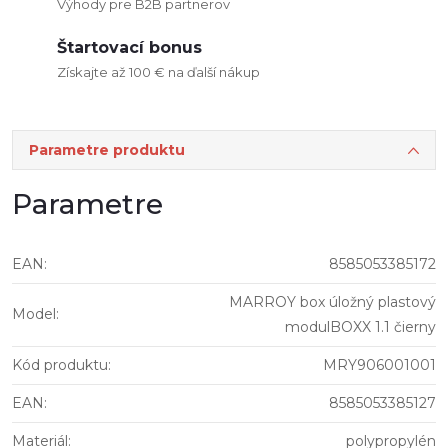
Výhody pre B2B partnerov
Štartovací bonus
Získajte až 100 € na ďalší nákup
Parametre produktu
Parametre
EAN
:
8585053385172
MARROY box úložný plastový
Model
:
modulBOXX 1.1 čierny
Kód produktu
:
MRY906001001
EAN
:
8585053385127
Materiál
:
polypropylén