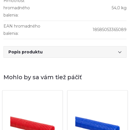
Hmotnosť
hromadného
54,0 kg
balenia
:
EAN hromadného
18585053365089
balenia
:
Popis produktu