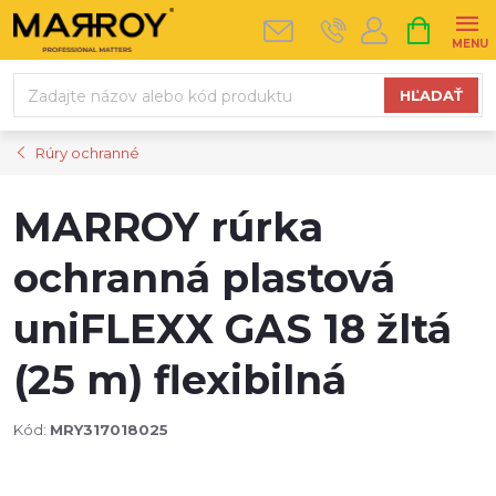
Prejsť
NÁKUPN
na
KOŠÍK
obsah
HĽADAŤ
Rúry ochranné
MARROY rúrka
ochranná plastová
uniFLEXX GAS 18 žltá
(25 m) flexibilná
Kód:
MRY317018025