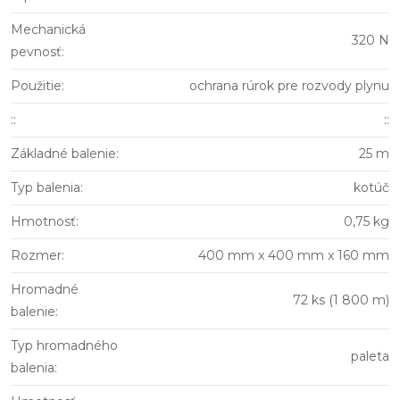
Mechanická
320 N
pevnosť
:
Použitie
:
ochrana rúrok pre rozvody plynu
:
:
::
Základné balenie
:
25 m
Typ balenia
:
kotúč
Hmotnosť
:
0,75 kg
Rozmer
:
400 mm x 400 mm x 160 mm
Hromadné
72 ks (1 800 m)
balenie
:
Typ hromadného
paleta
balenia
: