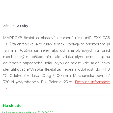
Záruka
:
2 roky
®
MARROY
flexibilná plastová ochranná rúra uniFLEXX GAS
18. Žltá chránička. Pre rúrky s max. vonkajším priemerom Ø
16 mm. Používa sa nielen ako ochrana plynových rúr pred
mechanickým poškodením, ale vďaka plynotesnosti aj na
odvedenie prípadného úniku plynu do miest, kde sa dá ľahko
identifikovať ✔️Vysoká flexibilita. Tepelná odolnosť do +110
°C. Odolnosť v tlaku 1,0 kg / 100 mm. Mechanická pevnosť
320 N ✔️Vyrobené v EÚ. Balenie: 25 m.
Detailné informácie
Na sklade