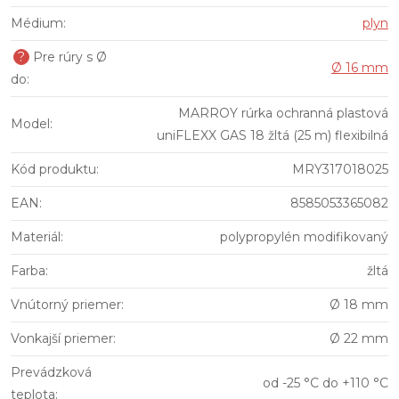
Médium
:
plyn
?
Pre rúry s Ø
Ø 16 mm
do
:
MARROY rúrka ochranná plastová
Model
:
uniFLEXX GAS 18 žltá (25 m) flexibilná
Kód produktu
:
MRY317018025
EAN
:
8585053365082
Materiál
:
polypropylén modifikovaný
Farba
:
žltá
Vnútorný priemer
:
Ø 18 mm
Vonkajší priemer
:
Ø 22 mm
Prevádzková
od -25 °C do +110 °C
teplota
: