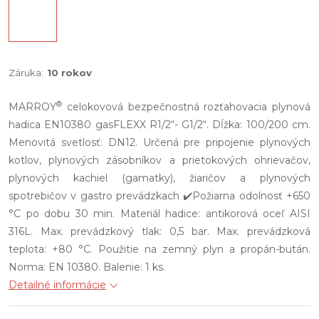
Záruka
:
10 rokov
®
MARROY
celokovová bezpečnostná rozťahovacia plynová
hadica EN10380 gasFLEXX R1/2“- G1/2“. Dĺžka: 100/200 cm.
Menovitá svetlosť: DN12. Určená pre pripojenie plynových
kotlov, plynových zásobníkov a prietokových ohrievačov,
plynových kachiel (gamatky), žiaričov a plynových
spotrebičov v gastro prevádzkach ✔️Požiarna odolnosť +650
°C po dobu 30 min. Materiál hadice: antikorová oceľ AISI
316L. Max. prevádzkový tlak: 0,5 bar. Max. prevádzková
teplota: +80 °C. Použitie na zemný plyn a propán-bután.
Norma: EN 10380. Balenie: 1 ks.
Detailné informácie