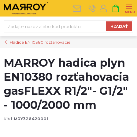
Prejsť
NÁKUPN
na
KOŠÍK
obsah
HĽADAŤ
Hadice EN 10380 rozťahovacie
MARROY hadica plyn
EN10380 rozťahovacia
gasFLEXX R1/2"- G1/2"
- 1000/2000 mm
Kód:
MRY326420001