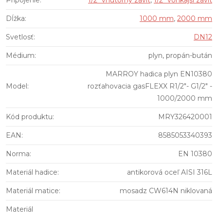
Pripojenie
:
1/2" vnútorný závit
,
1/2" vonkajší závit
Dĺžka
:
1000 mm
,
2000 mm
Svetlosť
:
DN12
Médium
:
plyn, propán-bután
MARROY hadica plyn EN10380
Model
:
rozťahovacia gasFLEXX R1/2"- G1/2" -
1000/2000 mm
Kód produktu
:
MRY326420001
EAN
:
8585053340393
Norma
:
EN 10380
Materiál hadice
:
antikorová oceľ AISI 316L
Materiál matice
:
mosadz CW614N niklovaná
Materiál