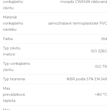
vonkajšieho
mosadz CW614N niklovaná
závitu
:
Materiál
vonkajšieho
samozhášavé termoplastické PVC
návleku
:
Farba
:
žltá
Typ závitu
ISO 228G
matice
:
Typ vonkajšieho
ISO 7R
závitu
:
Typ tesnenia
:
NBR podľa STN EN 549
Max.
prevádzková
+80 °C
teplota
: