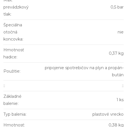
Max.
prevádzkový
0,5 bar
tlak
:
Špeciálna
otočná
nie
koncovka
:
Hmotnosť
0,37 kg
hadice
:
pripojenie spotrebičov na plyn a propán-
Použitie
:
bután
:
:
::
Základné
1 ks
balenie
:
Typ balenia
:
plastové vrecko
Hmotnosť
:
0,38 kg