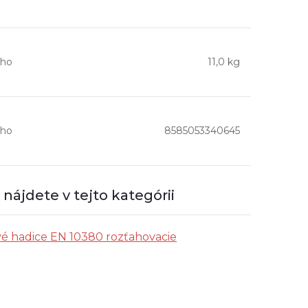
ho
11,0 kg
ho
8585053340645
nájdete v tejto kategórii
é hadice EN 10380 rozťahovacie