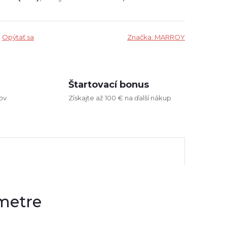
Opýtať sa
Značka:
MARROY
Štartovací bonus
ov
Získajte až 100 € na ďalší nákup
metre