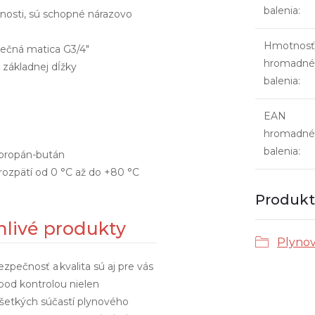
balenia
:
lnosti, sú schopné nárazovo
Hmotnosť
vlečná matica G3/4"
hromadné
 základnej dĺžky
balenia
:
EAN
hromadné
balenia
:
propán-bután
rozpätí od 0 °C až do +80 °C
Produkt 
livé produkty
Plynov
pečnosť a kvalita sú aj pre vás
 pod kontrolou nielen
 všetkých súčastí plynového