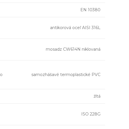
EN 10380
antikorová oceľ AISI 316L
mosadz CW614N niklovaná
ho
samozhášavé termoplastické PVC
žltá
ISO 228G