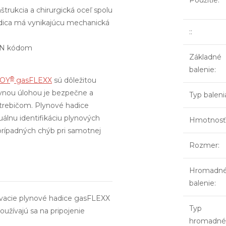
Použitie
:
trukcia a chirurgická oceľ spolu
adica má vynikajúcu mechanická
:
:
EAN kódom
Základné
balenie
:
®
ROY
gasFLEXX
sú dôležitou
avnou úlohou je bezpečne a
Typ baleni
trebičom. Plynové hadice
uálnu identifikáciu plynových
Hmotnosť
prípadných chýb pri samotnej
Rozmer
:
Hromadn
balenie
:
vacie plynové hadice gasFLEXX
Typ
užívajú sa na pripojenie
hromadné