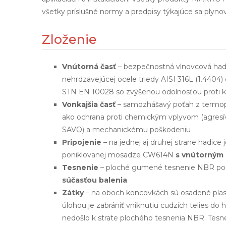
všetky príslušné normy a predpisy týkajúce sa plynový
Zloženie
Vnútorná časť
– bezpečnostná vlnovcová hadi
nehrdzavejúcej ocele triedy AISI 316L (1.440
STN EN 10028 so zvýšenou odolnosťou proti k
Vonkajšia časť
– samozhášavý poťah z termopla
ako ochrana proti chemickým vplyvom (agresívn
SAVO) a mechanickému poškodeniu
Pripojenie
– na jednej aj druhej strane hadice
poniklovanej mosadze CW614N
s vnútorným
Tesnenie
– ploché gumené tesnenie NBR po
súčasťou balenia
Zátky
– na oboch koncovkách sú osadené plasto
úlohou je zabrániť vniknutiu cudzích telies do
nedošlo k strate plochého tesnenia NBR. Tesn