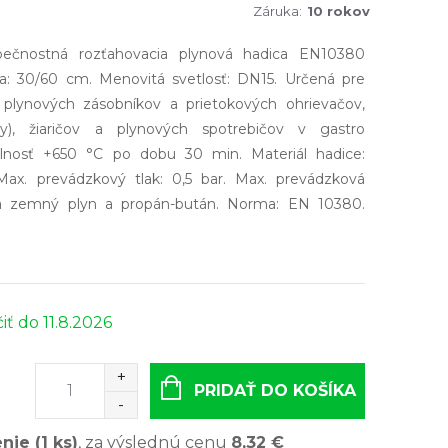
Záruka
:
10 rokov
ečnostná rozťahovacia plynová hadica EN10380
a: 30/60 cm. Menovitá svetlosť: DN15. Určená pre
, plynových zásobníkov a prietokových ohrievačov,
y), žiaričov a plynových spotrebičov v gastro
lnosť +650 °C po dobu 30 min. Materiál hadice:
Max. prevádzkový tlak: 0,5 bar. Max. prevádzková
na zemný plyn a propán-bután. Norma: EN 10380.
11.8.2026
PRIDAŤ DO KOŠÍKA
enie (1 ks)
, za výslednú cenu
8,32 €