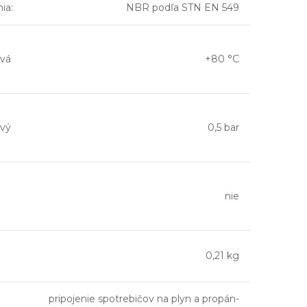
nia
:
NBR podľa STN EN 549
vá
+80 °C
vý
0,5 bar
nie
0,21 kg
pripojenie spotrebičov na plyn a propán-