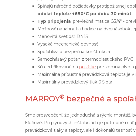
Spĺňajú náročné požiadavky protipožiarnej odo
odolať teplote +650°C po dobu 30 minút
Typ pripojenia
: prevlečná matica G3/4" - pre
Možnosť natiahnutia hadice na dvojnásobok jej
Menovitá svetlosť DN15
Vysoká mechanická pevnosť
Spoľahlivá a bezpečná konštrukcia
Samozhášavý poťah z termoplastického PVC
Sú certifikované na
použitie
pre zemný plyn a 
Maximálna prípustná prevádzková teplota je v 
Maximálny prevádzkový tlak 0,5 bar
®
MARROY
bezpečné a spoľah
Sme presvedčení, že jednoduchá a rýchla montáž, bez
kľúčové. Pri plynových inštaláciách je potrebné mať
prevádzkové tlaky a teploty, ale i dokonalú tesnosť