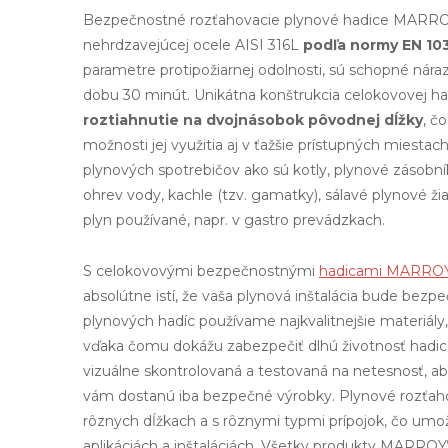
Bezpečnostné rozťahovacie plynové hadice MARR
nehrdzavejúcej ocele AISI 316L
podľa normy EN 10
parametre protipožiarnej odolnosti, sú schopné nára
dobu 30 minút. Unikátna konštrukcia celokovovej 
roztiahnutie na dvojnásobok pôvodnej dĺžky
, č
možnosti jej využitia aj v ťažšie prístupných miestac
plynových spotrebičov ako sú kotly, plynové zásobní
ohrev vody, kachle (tzv. gamatky), sálavé plynové žia
plyn používané, napr. v gastro prevádzkach.
S celokovovými bezpečnostnými
hadicami MARRO
absolútne istí, že vaša plynová inštalácia bude bezpe
plynových hadíc používame najkvalitnejšie materiály,
vďaka čomu dokážu zabezpečiť dlhú životnosť hadice
vizuálne skontrolovaná a testovaná na netesnosť, aby
vám dostanú iba bezpečné výrobky. Plynové rozťah
rôznych dĺžkach a s rôznymi typmi prípojok, čo umo
aplikáciách a inštaláciách. Všetky produkty MARROY