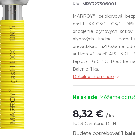
Kód:
MRY327506001
®
MARROY
celokovová bezp
gasFLEXX G3/4“- G3/4“. Dĺžk
pripojenie plynových kotlov
plynových kachiel (gamatk
prevádzkach ✔️Požiarna odo
antikorová oceľ AISI 316L. 
teplota: +80 °C. Použitie 
Balenie: 1 ks.
Detailné informácie
Na sklade
8,32 €
/ ks
10,23 € vrátane DPH
Jednotková
Budete potrebovať
1 bal