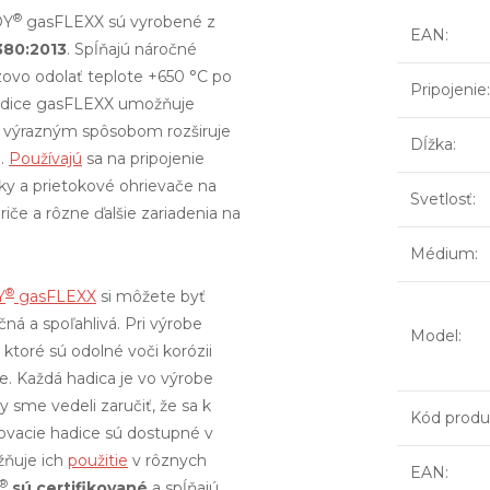
®
OY
gasFLEXX sú vyrobené z
EAN
:
380:2013
. Spĺňajú náročné
zovo odolať teplote +650 °C po
Pripojenie
:
hadice gasFLEXX umožňuje
o výrazným spôsobom rozširuje
Dĺžka
:
h.
Používajú
sa na pripojenie
ky a prietokové ohrievače na
Svetlosť
:
riče a rôzne ďalšie zariadenia na
Médium
:
®
Y
gasFLEXX
si môžete byť
čná a spoľahlivá. Pri výrobe
Model
:
 ktoré sú odolné voči korózii
. Každá hadica je vo výrobe
 sme vedeli zaručiť, že sa k
Kód produ
ovacie hadice sú dostupné v
žňuje ich
použitie
v rôznych
EAN
:
®
sú certifikované
a spĺňajú