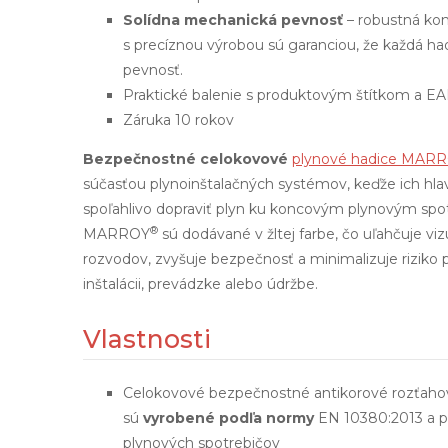
Solídna mechanická pevnosť
– robustná konš
s precíznou výrobou sú garanciou, že každá h
pevnosť.
Praktické balenie s produktovým štítkom a 
Záruka 10 rokov
Bezpečnostné celokovové
plynové hadice MAR
súčasťou plynoinštalačných systémov, keďže ich hl
spoľahlivo dopraviť plyn ku koncovým plynovým spo
®
MARROY
sú dodávané v žltej farbe, čo uľahčuje viz
rozvodov, zvyšuje bezpečnosť a minimalizuje riziko 
inštalácii, prevádzke alebo údržbe.
Vlastnosti
Celokovové bezpečnostné antikorové rozťaho
sú
vyrobené podľa normy
EN 10380:2013 a po
plynových spotrebičov