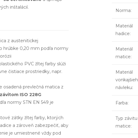
ch inštalácií.
Norma
:
Materiál
hadice
:
ca z austenitickej
4) o hrúbke 0,20 mm podľa normy
Materiál
orózii
matice
:
stického PVC žltej farby slúži
e čistiace prostriedky, napr.
Materiál
vonkajšie
 je osadená prevlečná matica z
návleku
:
 závitom ISO 228G
dľa normy STN EN 549 je
Farba
:
vé zátky žltej farby, ktorých
Typ závitu
 hadice a zároveň zabezpečiť, aby
matice
:
enie je umiestnené vždy pod