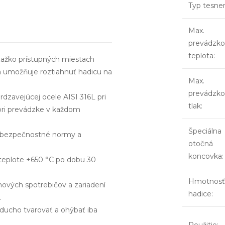
Typ tesne
Max.
prevádzko
teplota
:
ťažko prístupných miestach
a umožňuje roztiahnuť hadicu na
Max.
prevádzko
hrdzavejúcej ocele AISI 316L pri
tlak
:
 pri prevádzke v každom
Špeciálna
y bezpečnostné normy a
otočná
koncovka
:
teplote +650 °C po dobu 30
Hmotnosť
nových spotrebičov a zariadení
hadice
:
.
ducho tvarovať a ohýbať iba