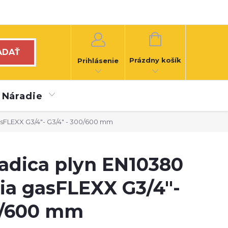
NÁKUPNÝ
KOŠÍK
ADAŤ
Prázdny košík
Prihlásenie
Náradie
sFLEXX G3/4"- G3/4" - 300/600 mm
dica plyn EN10380
ia gasFLEXX G3/4"-
0/600 mm