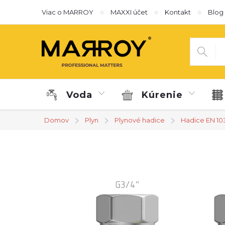
Prejsť
Viac o MARROY
MAXXI účet
Kontakt
Blog
na
obsah
Voda
Kúrenie
Domov
Plyn
Plynové hadice
Hadice EN 10