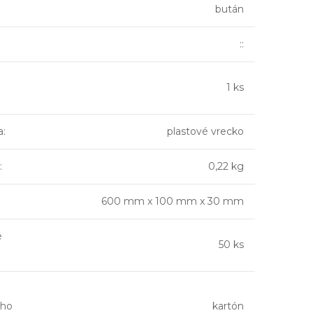
bután
::
1 ks
a
:
plastové vrecko
:
0,22 kg
600 mm x 100 mm x 30 mm
é
50 ks
ho
kartón