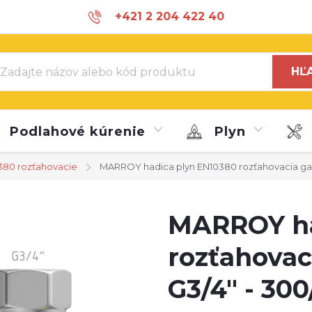
+421 2 204 422 40
info@marroy.com
HĽ
Podlahové kúrenie
Plyn
380 rozťahovacie
MARROY hadica plyn EN10380 rozťahovacia ga
MARROY ha
rozťahovac
G3/4" - 30