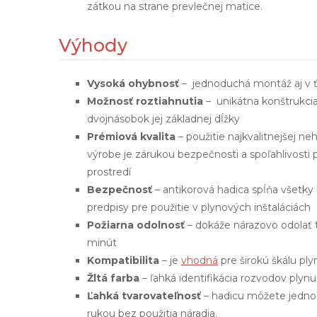
zátkou na strane prevlečnej matice.
Výhody
Vysoká ohybnosť
– jednoduchá montáž aj v 
Možnosť roztiahnutia
– unikátna konštrukci
dvojnásobok jej základnej dĺžky
Prémiová kvalita
– použitie najkvalitnejšej ne
výrobe je zárukou bezpečnosti a spoľahlivosti
prostredí
Bezpečnosť
– antikorová hadica spĺňa všetk
predpisy pre použitie v plynových inštaláciách
Požiarna odolnosť
– dokáže nárazovo odolať 
minút
Kompatibilita
– je
vhodná
pre širokú škálu ply
Žltá farba
– ľahká identifikácia rozvodov plynu
Ľahká tvarovateľnosť
– hadicu môžete jedno
rukou bez použitia náradia.