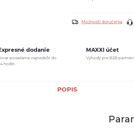
cena:
Možnosti doručenia
Expresné dodanie
MAXXI účet
Tovar posielame najneskôr do
Výhody pre B2B partner
24 hodín
POPIS
Para