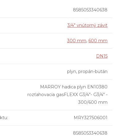
8585053340638
3/4" vnútorný závit
300 mm
,
600 mm
DN15
plyn, propán-bután
MARROY hadica plyn EN10380
rozťahovacia gasFLEXX G3/4"- G3/4" -
300/600 mm
ktu
:
MRY327506001
8585053340638