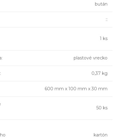
bután
::
1 ks
a
:
plastové vrecko
:
0,37 kg
600 mm x 100 mm x 30 mm
é
50 ks
ho
kartón