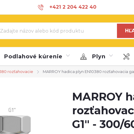
+421 2 204 422 40
info@marroy.com
HĽ
Podlahové kúrenie
Plyn
380 rozťahovacie
MARROY hadica plyn EN10380 rozťahovacia ga
MARROY ha
rozťahovac
G1" - 300/