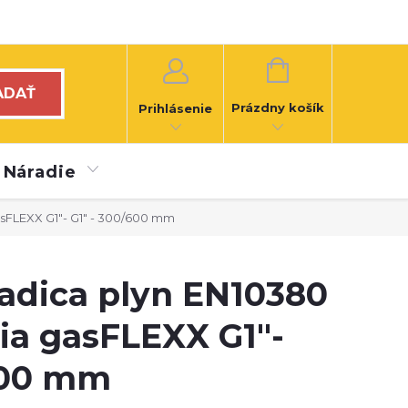
NÁKUPNÝ
KOŠÍK
ADAŤ
Prázdny košík
Prihlásenie
Náradie
sFLEXX G1"- G1" - 300/600 mm
dica plyn EN10380
ia gasFLEXX G1"-
600 mm