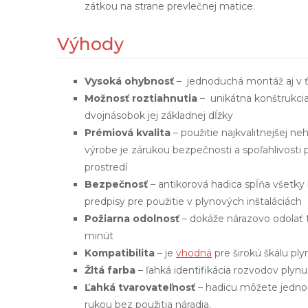
zátkou na strane prevlečnej matice.
Výhody
Vysoká ohybnosť
– jednoduchá montáž aj v 
Možnosť roztiahnutia
– unikátna konštrukci
dvojnásobok jej základnej dĺžky
Prémiová kvalita
– použitie najkvalitnejšej ne
výrobe je zárukou bezpečnosti a spoľahlivosti
prostredí
Bezpečnosť
– antikorová hadica spĺňa všetk
predpisy pre použitie v plynových inštaláciách
Požiarna odolnosť
– dokáže nárazovo odolať 
minút
Kompatibilita
– je
vhodná
pre širokú škálu ply
Žltá farba
– ľahká identifikácia rozvodov plynu
Ľahká tvarovateľnosť
– hadicu môžete jedno
rukou bez použitia náradia.