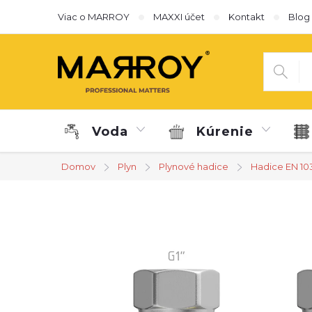
Prejsť
Viac o MARROY
MAXXI účet
Kontakt
Blog
na
obsah
Voda
Kúrenie
Domov
Plyn
Plynové hadice
Hadice EN 10