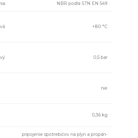
nia
:
NBR podľa STN EN 549
vá
+80 °C
vý
0,5 bar
nie
0,36 kg
pripojenie spotrebičov na plyn a propán-