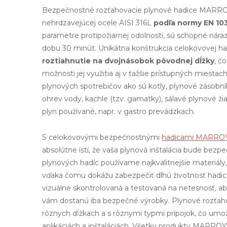
Bezpečnostné rozťahovacie plynové hadice MARR
nehrdzavejúcej ocele AISI 316L
podľa normy EN 10
parametre protipožiarnej odolnosti, sú schopné nára
dobu 30 minút. Unikátna konštrukcia celokovovej 
roztiahnutie na dvojnásobok pôvodnej dĺžky
, č
možnosti jej využitia aj v ťažšie prístupných miestac
plynových spotrebičov ako sú kotly, plynové zásobní
ohrev vody, kachle (tzv. gamatky), sálavé plynové žia
plyn používané, napr. v gastro prevádzkach.
S celokovovými bezpečnostnými
hadicami MARRO
absolútne istí, že vaša plynová inštalácia bude bezpe
plynových hadíc používame najkvalitnejšie materiály,
vďaka čomu dokážu zabezpečiť dlhú životnosť hadice
vizuálne skontrolovaná a testovaná na netesnosť, aby
vám dostanú iba bezpečné výrobky. Plynové rozťah
rôznych dĺžkach a s rôznymi typmi prípojok, čo umo
aplikáciách a inštaláciách. Všetky produkty MARROY