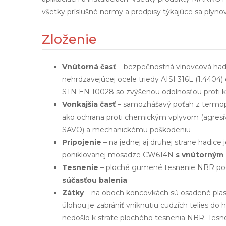
všetky príslušné normy a predpisy týkajúce sa plynový
Zloženie
Vnútorná časť
– bezpečnostná vlnovcová hadi
nehrdzavejúcej ocele triedy AISI 316L (1.440
STN EN 10028 so zvýšenou odolnosťou proti k
Vonkajšia časť
– samozhášavý poťah z termopla
ako ochrana proti chemickým vplyvom (agresívn
SAVO) a mechanickému poškodeniu
Pripojenie
– na jednej aj druhej strane hadice
poniklovanej mosadze CW614N
s vnútorným
Tesnenie
– ploché gumené tesnenie NBR po
súčasťou balenia
Zátky
– na oboch koncovkách sú osadené plasto
úlohou je zabrániť vniknutiu cudzích telies do
nedošlo k strate plochého tesnenia NBR. Tesn