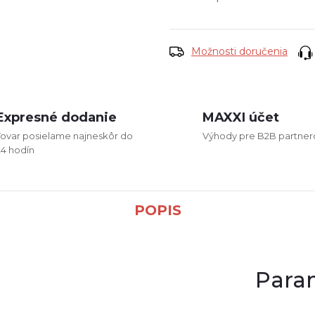
cena:
Možnosti doručenia
Expresné dodanie
MAXXI účet
Tovar posielame najneskôr do
Výhody pre B2B partner
24 hodín
POPIS
Para