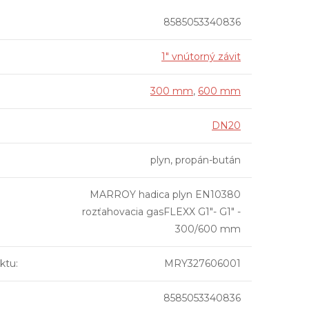
8585053340836
1" vnútorný závit
300 mm
,
600 mm
DN20
plyn, propán-bután
MARROY hadica plyn EN10380
rozťahovacia gasFLEXX G1"- G1" -
300/600 mm
ktu
:
MRY327606001
8585053340836