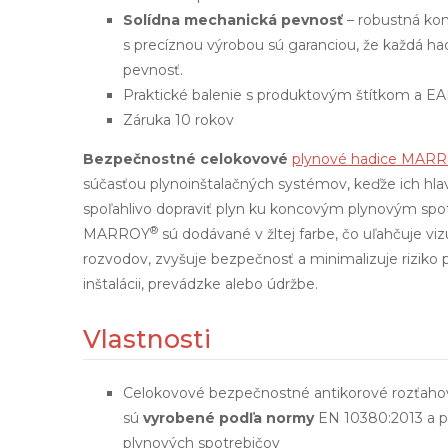
Solídna mechanická pevnosť
– robustná konš
s precíznou výrobou sú garanciou, že každá h
pevnosť.
Praktické balenie s produktovým štítkom a 
Záruka 10 rokov
Bezpečnostné celokovové
plynové hadice MAR
súčasťou plynoinštalačných systémov, keďže ich hl
spoľahlivo dopraviť plyn ku koncovým plynovým spo
®
MARROY
sú dodávané v žltej farbe, čo uľahčuje viz
rozvodov, zvyšuje bezpečnosť a minimalizuje riziko 
inštalácii, prevádzke alebo údržbe.
Vlastnosti
Celokovové bezpečnostné antikorové rozťaho
sú
vyrobené podľa normy
EN 10380:2013 a po
plynových spotrebičov