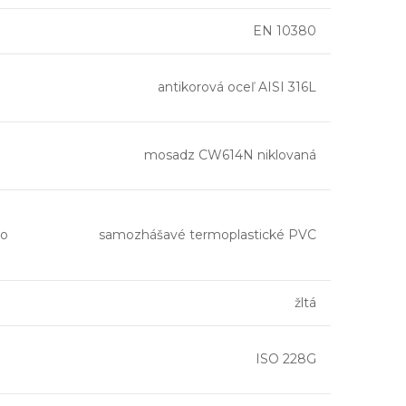
EN 10380
antikorová oceľ AISI 316L
mosadz CW614N niklovaná
ho
samozhášavé termoplastické PVC
žltá
ISO 228G