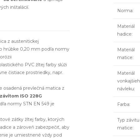
ch inštalácií.
Norma
:
Materiál
hadice
:
ca z austenitickej
4) o hrúbke 0,20 mm podľa normy
Materiál
orózii
matice
:
stického PVC žltej farby slúži
e čistiace prostriedky, napr.
Materiál
vonkajšie
 je osadená prevlečná matica z
návleku
:
 závitom ISO 228G
dľa normy STN EN 549 je
Farba
:
vé zátky žltej farby, ktorých
Typ závitu
 hadice a zároveň zabezpečiť, aby
matice
:
enie je umiestnené vždy pod