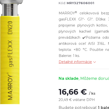
Kód:
MRY327606001
®
MARROY
celokovová bezp
gasFLEXX G1“- G1“. Dĺžka:
pripojenie plynových kotlov
plynových kachiel (gamatk
prevádzkach ✔️Požiarna odo
antikorová oceľ AISI 316L. 
teplota: +80 °C. Použitie 
Balenie: 1 ks.
Detailné informácie
Na sklade
16,66 €
/ ks
20,49 € vrátane DPH
Jednotková
Budete potrebovať
1 bal