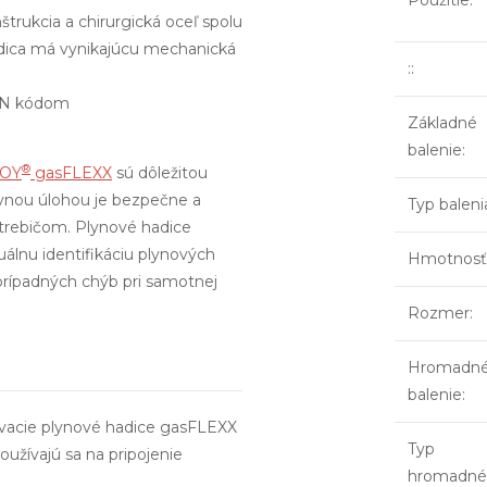
Použitie
:
trukcia a chirurgická oceľ spolu
adica má vynikajúcu mechanická
:
:
EAN kódom
Základné
balenie
:
®
ROY
gasFLEXX
sú dôležitou
avnou úlohou je bezpečne a
Typ baleni
trebičom. Plynové hadice
uálnu identifikáciu plynových
Hmotnosť
prípadných chýb pri samotnej
Rozmer
:
Hromadn
balenie
:
vacie plynové hadice gasFLEXX
Typ
užívajú sa na pripojenie
hromadné