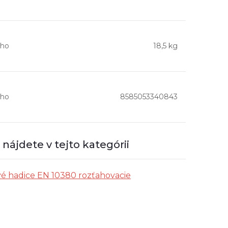
ho
18,5 kg
ho
8585053340843
nájdete v tejto kategórii
é hadice EN 10380 rozťahovacie