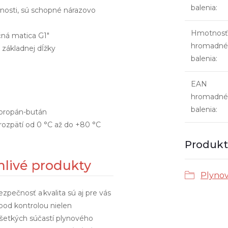
balenia
:
lnosti, sú schopné nárazovo
Hmotnosť
čná matica G1"
hromadné
 základnej dĺžky
balenia
:
EAN
hromadné
balenia
:
propán-bután
rozpätí od 0 °C až do +80 °C
Produkt 
livé produkty
Plynov
pečnosť a kvalita sú aj pre vás
 pod kontrolou nielen
 všetkých súčastí plynového