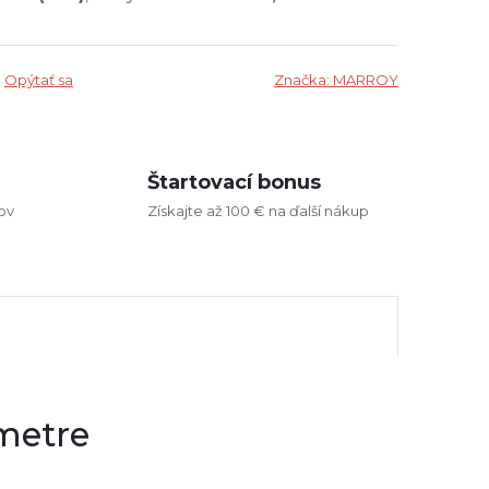
Opýtať sa
Značka:
MARROY
Štartovací bonus
ov
Získajte až 100 € na ďalší nákup
metre