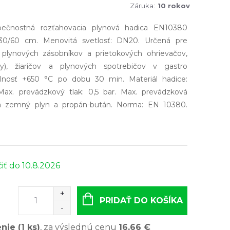
Záruka
:
10 rokov
ečnostná rozťahovacia plynová hadica EN10380
 30/60 cm. Menovitá svetlosť: DN20. Určená pre
, plynových zásobníkov a prietokových ohrievačov,
y), žiaričov a plynových spotrebičov v gastro
lnosť +650 °C po dobu 30 min. Materiál hadice:
Max. prevádzkový tlak: 0,5 bar. Max. prevádzková
na zemný plyn a propán-bután. Norma: EN 10380.
10.8.2026
PRIDAŤ DO KOŠÍKA
enie (1 ks)
, za výslednú cenu
16,66 €