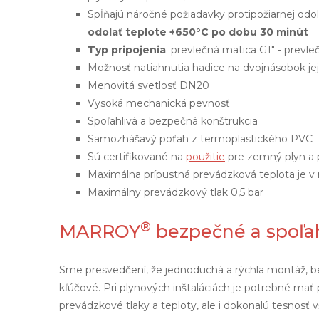
Spĺňajú náročné požiadavky protipožiarnej odo
odolať teplote +650°C po dobu 30 minút
Typ pripojenia
: prevlečná matica G1" - prevle
Možnosť natiahnutia hadice na dvojnásobok jej
Menovitá svetlosť DN20
Vysoká mechanická pevnosť
Spoľahlivá a bezpečná konštrukcia
Samozhášavý poťah z termoplastického PVC
Sú certifikované na
použitie
pre zemný plyn a 
Maximálna prípustná prevádzková teplota je v 
Maximálny prevádzkový tlak 0,5 bar
®
MARROY
bezpečné a spoľah
Sme presvedčení, že jednoduchá a rýchla montáž, bez
kľúčové. Pri plynových inštaláciách je potrebné mať
prevádzkové tlaky a teploty, ale i dokonalú tesnosť