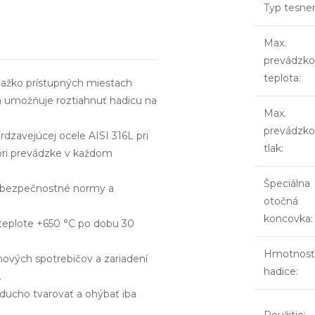
Typ tesne
Max.
prevádzko
teplota
:
ťažko prístupných miestach
a umožňuje roztiahnuť hadicu na
Max.
prevádzko
hrdzavejúcej ocele AISI 316L pri
tlak
:
 pri prevádzke v každom
Špeciálna
y bezpečnostné normy a
otočná
koncovka
:
teplote +650 °C po dobu 30
Hmotnosť
nových spotrebičov a zariadení
hadice
:
.
ducho tvarovať a ohýbať iba