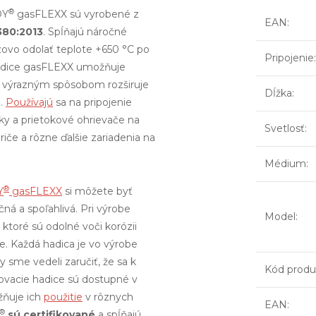
®
OY
gasFLEXX sú vyrobené z
EAN
:
380:2013
. Spĺňajú náročné
zovo odolať teplote +650 °C po
Pripojenie
:
hadice gasFLEXX umožňuje
o výrazným spôsobom rozširuje
Dĺžka
:
h.
Používajú
sa na pripojenie
ky a prietokové ohrievače na
Svetlosť
:
riče a rôzne ďalšie zariadenia na
Médium
:
®
Y
gasFLEXX
si môžete byť
čná a spoľahlivá. Pri výrobe
Model
:
 ktoré sú odolné voči korózii
. Každá hadica je vo výrobe
 sme vedeli zaručiť, že sa k
Kód produ
ovacie hadice sú dostupné v
žňuje ich
použitie
v rôznych
EAN
:
®
sú certifikované
a spĺňajú