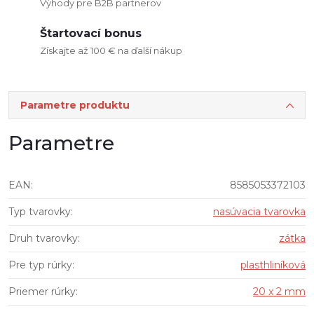
Výhody pre B2B partnerov
Štartovací bonus
Získajte až 100 € na ďalší nákup
Parametre produktu
Parametre
EAN
:
8585053372103
Typ tvarovky
:
nasúvacia tvarovka
Druh tvarovky
:
zátka
Pre typ rúrky
:
plasthliníková
Priemer rúrky
:
20 x 2 mm