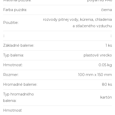
Materiál puzdra
:
polyamid PA6
Farba puzdra
:
čierna
rozvody pitnej vody, kúrenia, chladenia
Použitie
:
a stlačeného vzduchu
:
:
::
Základné balenie
:
1 ks
Typ balenia
:
plastové vrecko
Hmotnosť
:
0.05 kg
Rozmer
:
100 mm x 150 mm
Hromadné balenie
:
80 ks
Typ hromadného
kartón
balenia
:
Hmotnosť