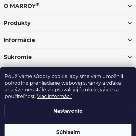
ä
®
O MARROY
t
Produkty
i
Informácie
e
Súkromie
Sociálne siete
Používame súbory cookie, aby sme vám umožnili
pohodlné prehliadanie webovej stránky a vďaka
analýze neustále zlepšovali jej funkcie, výkon a
použiteľnosť.
Viac informácií
Nastavenie
®
Copyright 2024
MARROY
. Všetky práva vyhradené.
Súhlasím