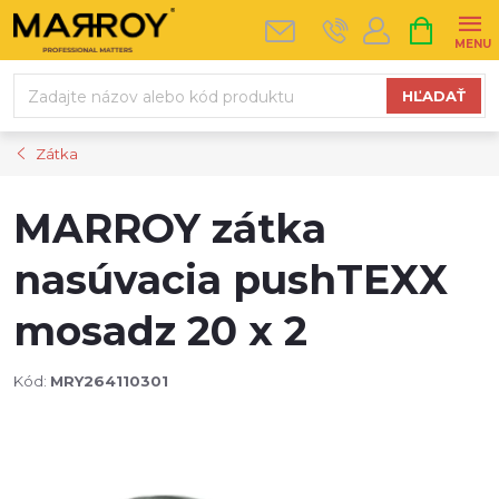
Prejsť
NÁKUPN
na
KOŠÍK
obsah
HĽADAŤ
Zátka
MARROY zátka
nasúvacia pushTEXX
mosadz 20 x 2
Kód:
MRY264110301