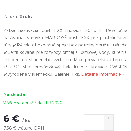
Záruka
:
2 roky
Zátka nasúvacia pushTEXX mosadz 20 x 2. Revolučná
®
nasúvacia tvarovka MARROY
pushTEXX pre plasthliníkové
rúry ✔️Rýchle a bezpečné spoje bez potreby použitia náradia
✔️Certifikované pre rozvody pitnej a úžitkovej vody, kúrenia,
chladenia a stlačeného vzduchu. Max. prevádzková teplota
+95 °C. Max. prevádzkový tlak 10 bar. Mosadz CW617N
✔️Vyrobené v Nemecku. Balenie: 1 ks.
Detailné informácie
Na sklade
11.8.2026
6 €
/ ks
7,38 € vrátane DPH