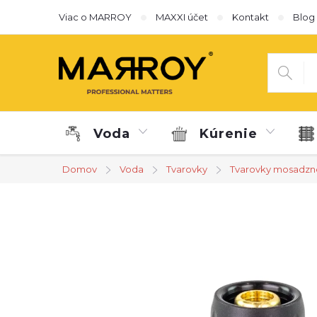
Prejsť
Viac o MARROY
MAXXI účet
Kontakt
Blog
na
obsah
Voda
Kúrenie
Domov
Voda
Tvarovky
Tvarovky mosadzn