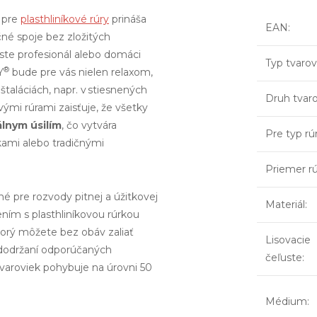
 pre
plasthliníkové rúry
prináša
EAN
:
čné spoje bez zložitých
 ste profesionál alebo domáci
Typ tvaro
®
Y
bude pre vás nielen relaxom,
 inštaláciách, napr. v stiesnených
Druh tvar
vými rúrami zaisťuje, že všetky
lnym úsilím
, čo vytvára
Pre typ rú
kami alebo tradičnými
Priemer r
é pre rozvody pitnej a úžitkovej
Materiál
:
ením s plasthliníkovou rúrkou
torý môžete bez obáv zaliať
Lisovacie
 dodržaní odporúčaných
čeľuste
:
aroviek pohybuje na úrovni 50
Médium
: