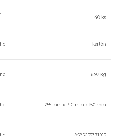
é
40 ks
ho
kartón
ho
6.92 kg
ho
255 mm x 190 mm x 150 mm
ho
8585053371915