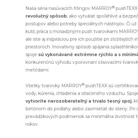
®
Naša séria nasúvacích fitingov MARROY
pushTEXX
revolučný spôsob
, ako vytvárať spoľahlivé a bezpe
postupov alebo potreby špeciálnych nástrojov. Či už
kutil, práca s mosadznými push tvarovkami MARRO
ale iste aj inšpiráciou pre ich použitie pri zložitejších
priestoroch. Inovatívny spôsob spájania s plasthliníko
spoje
sú vykonávané extrémne rýchlo a s minimá
konkurenčnú výhodu v porovnaní s lisovacími tvarov
metódami.
®
Všetky tvarovky MARROY
pushTEXX sú certifikovan
vody, kúrenia, chladenia a stlačeného vzduchu. Spoj
vytvoríte nerozoberateľný a trvalo tesný spoj
, k
betónom do podlahy alebo zaomietať do steny. Pri
prevádzkových podmienok sa minimálna životnosť tv
rokov.