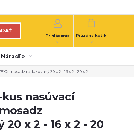
NÁKUPNÝ
KOŠÍK
ADAŤ
Prázdny košík
Prihlásenie
Náradie
X mosadz redukovaný 20 x 2 - 16 x 2 - 20 x 2
kus nasúvací
 mosadz
20 x 2 - 16 x 2 - 20