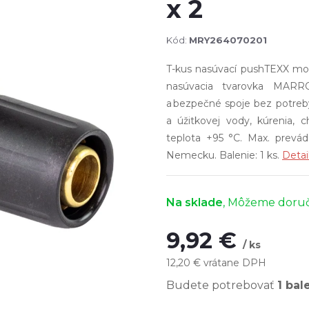
x 2
Kód:
MRY264070201
T-kus nasúvací pushTEXX mos
nasúvacia tvarovka MARR
a bezpečné spoje bez potreby
a úžitkovej vody, kúrenia, 
teplota +95 °C. Max. prevá
Nemecku. Balenie: 1 ks.
Detai
Na sklade
9,92 €
/ ks
12,20 € vrátane DPH
Jednotková
Budete potrebovať
1 bal
cena: