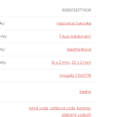
8585053371908
vky
:
nasúvacia tvarovka
ovky
:
T-kus redukovaný
rky
:
plasthliníková
úrky
:
16 x 2 mm
,
20 x 2 mm
mosadz CW617N
žiadne
pitná voda
,
úžitková voda
,
kúrenie
,
stlačený vzduch