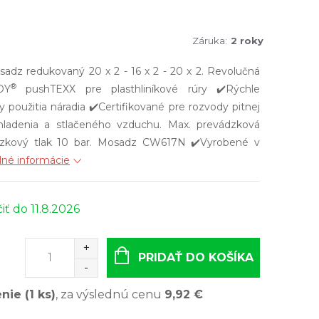
Záruka
:
2 roky
adz redukovaný 20 x 2 - 16 x 2 - 20 x 2. Revolučná
®
OY
pushTEXX pre plasthliníkové rúry ✔️Rýchle
 použitia náradia ✔️Certifikované pre rozvody pitnej
chladenia a stlačeného vzduchu. Max. prevádzková
dzkový tlak 10 bar. Mosadz CW617N ✔️Vyrobené v
lné informácie
11.8.2026
PRIDAŤ DO KOŠÍKA
enie (1 ks)
, za výslednú cenu
9,92 €