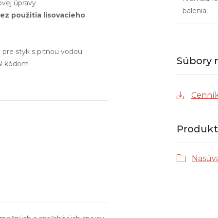
vej úpravy
balenia
:
ez použitia lisovacieho
 pre styk s pitnou vodou
EAN kódom
Cenník
Produkt 
Nasúv