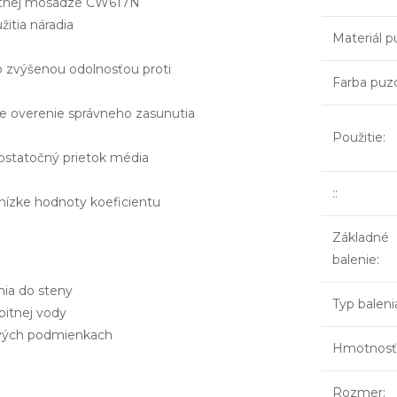
litnej mosadze CW617N
itia náradia
Materiál p
o zvýšenou odolnosťou proti
Farba puz
e overenie správneho zasunutia
Použitie
:
dostatočný prietok média
:
:
 nízke hodnoty koeficientu
Základné
balenie
:
nia do steny
Typ baleni
pitnej vody
ových podmienkach
Hmotnosť
Rozmer
: