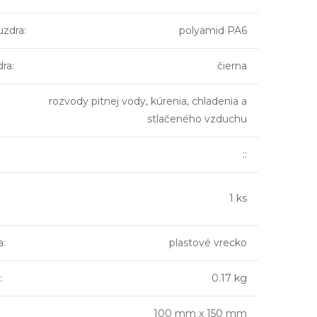
uzdra
:
polyamid PA6
dra
:
čierna
rozvody pitnej vody, kúrenia, chladenia a
stlačeného vzduchu
::
1 ks
a
:
plastové vrecko
:
0.17 kg
100 mm x 150 mm