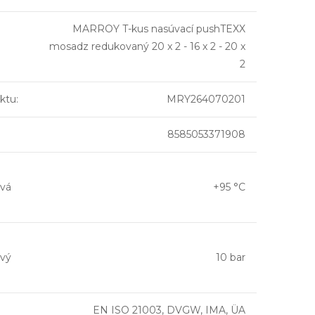
MARROY T-kus nasúvací pushTEXX
mosadz redukovaný 20 x 2 - 16 x 2 - 20 x
2
ktu
:
MRY264070201
8585053371908
vá
+95 °C
vý
10 bar
EN ISO 21003, DVGW, IMA, ÜA