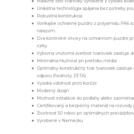
Masívne telo tvarovky vyrobené z vysoko kva
Unikátna technológia spájania bez potreby použ
Robustná konštrukcia
Vonkajšie ochranné puzdro z polyamidu PA6 s
nárazom
Dva kontrolné otvory na ochrannom puzdre pr
rúrky
Výborná vnútorná svetlosť tvaroviek zaisťuje 
Minimálna hlučnosť pri prietoku média
Optimálny konštrukčný tvar tvaroviek zaisťuje
odporu (hodnoty ZETA)
Vysoká odolnosť proti korózii
Moderný dizajn
Možnosť inštalácie do podlahy alebo zaomieta
Certifikovaný a bezpečný materiál na rozvody 
Životnosť 50 rokov pri optimálnych prevádzk
Vyrobené v Nemecku