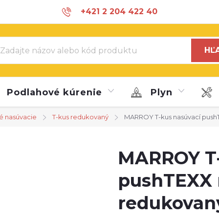
+421 2 204 422 40
info@marroy.com
HĽ
Podlahové kúrenie
Plyn
é nasúvacie
T-kus redukovaný
MARROY T-kus nasúvací pushTEX
MARROY T-
pushTEXX
redukovaný 