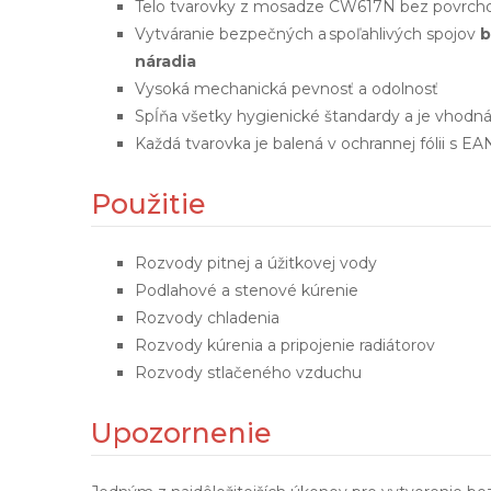
Telo tvarovky z mosadze CW617N bez povrcho
Vytváranie bezpečných a spoľahlivých spojov
b
náradia
Vysoká mechanická pevnosť a odolnosť
Spĺňa všetky hygienické štandardy a je vhodná
Každá tvarovka je balená v ochrannej fólii s 
Použitie
Rozvody pitnej a úžitkovej vody
Podlahové a stenové kúrenie
Rozvody chladenia
Rozvody kúrenia a pripojenie radiátorov
Rozvody stlačeného vzduchu
Upozornenie