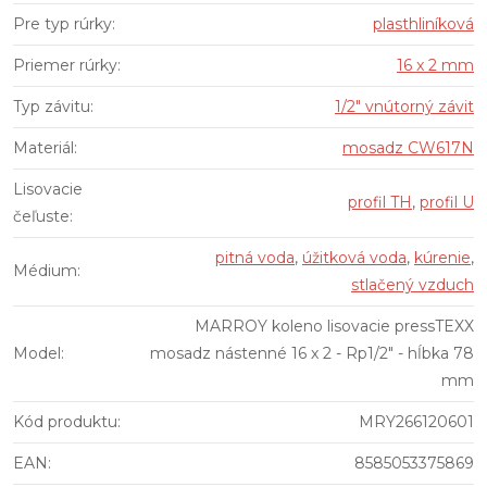
Pre typ rúrky
:
plasthliníková
Priemer rúrky
:
16 x 2 mm
Typ závitu
:
1/2" vnútorný závit
Materiál
:
mosadz CW617N
Lisovacie
profil TH
,
profil U
čeľuste
:
pitná voda
,
úžitková voda
,
kúrenie
,
Médium
:
stlačený vzduch
MARROY koleno lisovacie pressTEXX
Model
:
mosadz nástenné 16 x 2 - Rp1/2" - hĺbka 78
mm
Kód produktu
:
MRY266120601
EAN
:
8585053375869