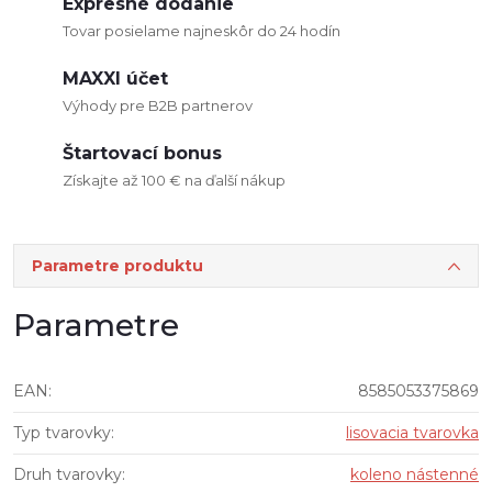
Expresné dodanie
Tovar posielame najneskôr do 24 hodín
MAXXI účet
Výhody pre B2B partnerov
Štartovací bonus
Získajte až 100 € na ďalší nákup
Parametre produktu
Parametre
EAN
:
8585053375869
Typ tvarovky
:
lisovacia tvarovka
Druh tvarovky
:
koleno nástenné