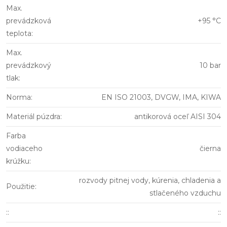
Max.
prevádzková
+95 °C
teplota
:
Max.
prevádzkový
10 bar
tlak
:
Norma
:
EN ISO 21003, DVGW, IMA, KIWA
Materiál púzdra
:
antikorová oceľ AISI 304
Farba
vodiaceho
čierna
krúžku
:
rozvody pitnej vody, kúrenia, chladenia a
Použitie
:
stlačeného vzduchu
:
:
::