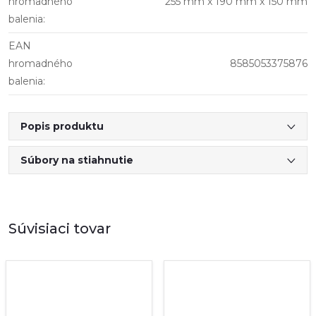
hromadného
255 mm x 190 mm x 150 mm
balenia
:
EAN
hromadného
8585053375876
balenia
:
Popis produktu
Súbory na stiahnutie
Súvisiaci tovar