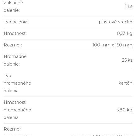
Základné
1 ks
balenie
:
Typ balenia
:
plastové vrecko
Hmotnosť
:
0,23 kg
Rozmer
:
100 mm x 150 mm
Hromadné
25 ks
balenie
:
Typ
hromadného
kartón
balenia
:
Hmotnosť
hromadného
5,80 kg
balenia
:
Rozmer