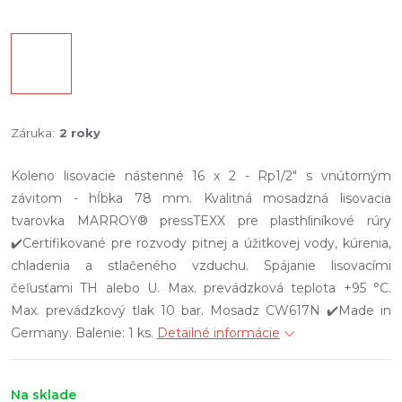
Záruka
:
2 roky
Koleno lisovacie nástenné 16 x 2 - Rp1/2" s vnútorným
závitom - hĺbka 78 mm. Kvalitná mosadzná lisovacia
tvarovka MARROY® pressTEXX pre plasthliníkové rúry
✔️Certifikované pre rozvody pitnej a úžitkovej vody, kúrenia,
chladenia a stlačeného vzduchu. Spájanie lisovacími
čeľusťami TH alebo U. Max. prevádzková teplota +95 °C.
Max. prevádzkový tlak 10 bar. Mosadz CW617N ✔️Made in
Germany. Balenie: 1 ks.
Detailné informácie
Na sklade