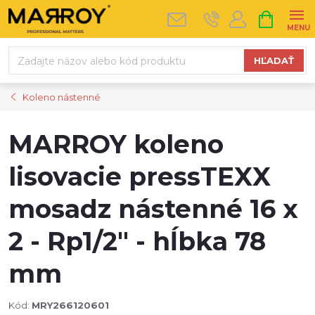
Prejsť
NÁKUPN
na
KOŠÍK
obsah
HĽADAŤ
Koleno nástenné
MARROY koleno
lisovacie pressTEXX
mosadz nástenné 16 x
2 - Rp1/2" - hĺbka 78
mm
Kód:
MRY266120601