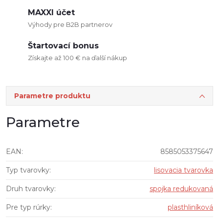
MAXXI účet
Výhody pre B2B partnerov
Štartovací bonus
Získajte až 100 € na ďalší nákup
Parametre produktu
Parametre
EAN
:
8585053375647
Typ tvarovky
:
lisovacia tvarovka
Druh tvarovky
:
spojka redukovaná
Pre typ rúrky
:
plasthliníková