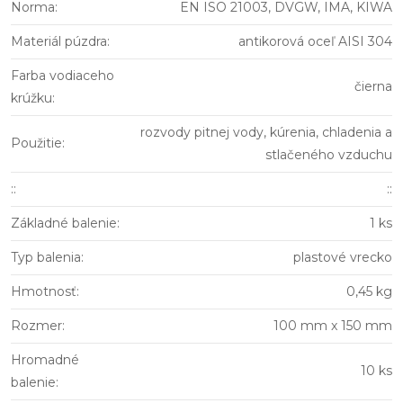
Norma
:
EN ISO 21003, DVGW, IMA, KIWA
Materiál púzdra
:
antikorová oceľ AISI 304
Farba vodiaceho
čierna
krúžku
:
rozvody pitnej vody, kúrenia, chladenia a
Použitie
:
stlačeného vzduchu
:
:
::
Základné balenie
:
1 ks
Typ balenia
:
plastové vrecko
Hmotnosť
:
0,45 kg
Rozmer
:
100 mm x 150 mm
Hromadné
10 ks
balenie
: