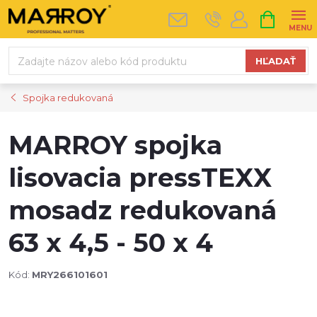
Prejsť
NÁKUPN
na
KOŠÍK
obsah
HĽADAŤ
Spojka redukovaná
MARROY spojka
lisovacia pressTEXX
mosadz redukovaná
63 x 4,5 - 50 x 4
Kód:
MRY266101601