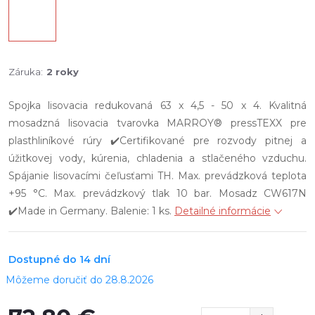
Záruka
:
2 roky
Spojka lisovacia redukovaná 63 x 4,5 - 50 x 4. Kvalitná
mosadzná lisovacia tvarovka MARROY® pressTEXX pre
plasthliníkové rúry ✔️Certifikované pre rozvody pitnej a
úžitkovej vody, kúrenia, chladenia a stlačeného vzduchu.
Spájanie lisovacími čeľusťami TH. Max. prevádzková teplota
+95 °C. Max. prevádzkový tlak 10 bar. Mosadz CW617N
✔️Made in Germany. Balenie: 1 ks.
Detailné informácie
Dostupné do 14 dní
28.8.2026