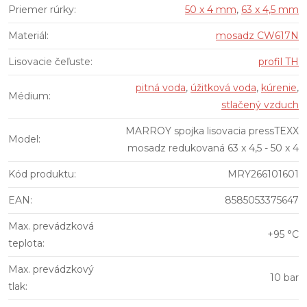
Priemer rúrky
:
50 x 4 mm
,
63 x 4,5 mm
Materiál
:
mosadz CW617N
Lisovacie čeľuste
:
profil TH
pitná voda
,
úžitková voda
,
kúrenie
,
Médium
:
stlačený vzduch
MARROY spojka lisovacia pressTEXX
Model
:
mosadz redukovaná 63 x 4,5 - 50 x 4
Kód produktu
:
MRY266101601
EAN
:
8585053375647
Max. prevádzková
+95 °C
teplota
:
Max. prevádzkový
10 bar
tlak
: