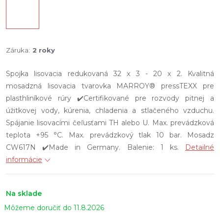
Záruka
:
2 roky
Spojka lisovacia redukovaná 32 x 3 - 20 x 2. Kvalitná
mosadzná lisovacia tvarovka MARROY® pressTEXX pre
plasthliníkové rúry ✔️Certifikované pre rozvody pitnej a
úžitkovej vody, kúrenia, chladenia a stlačeného vzduchu.
Spájanie lisovacími čeľusťami TH alebo U. Max. prevádzková
teplota +95 °C. Max. prevádzkový tlak 10 bar. Mosadz
CW617N ✔️Made in Germany. Balenie: 1 ks.
Detailné
informácie
Na sklade
11.8.2026