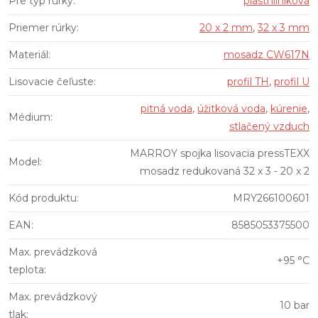
Pre typ rúrky
:
plasthliníková
Priemer rúrky
:
20 x 2 mm
,
32 x 3 mm
Materiál
:
mosadz CW617N
Lisovacie čeľuste
:
profil TH
,
profil U
pitná voda
,
úžitková voda
,
kúrenie
,
Médium
:
stlačený vzduch
MARROY spojka lisovacia pressTEXX
Model
:
mosadz redukovaná 32 x 3 - 20 x 2
Kód produktu
:
MRY266100601
EAN
:
8585053375500
Max. prevádzková
+95 °C
teplota
:
Max. prevádzkový
10 bar
tlak
: