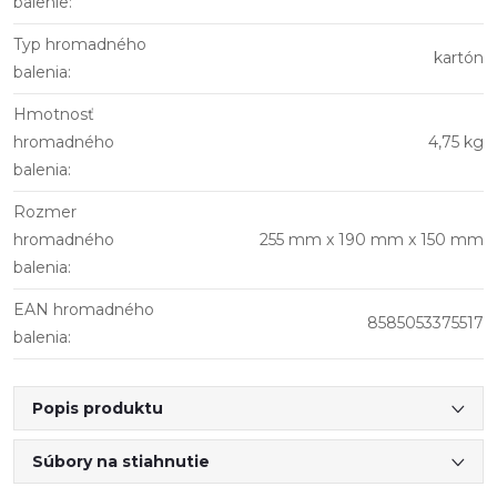
balenie
:
Typ hromadného
kartón
balenia
:
Hmotnosť
hromadného
4,75 kg
balenia
:
Rozmer
hromadného
255 mm x 190 mm x 150 mm
balenia
:
EAN hromadného
8585053375517
balenia
:
Popis produktu
Súbory na stiahnutie