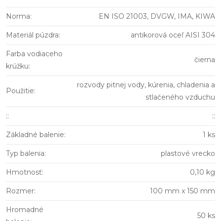
Norma
:
EN ISO 21003, DVGW, IMA, KIWA
Materiál púzdra
:
antikorová oceľ AISI 304
Farba vodiaceho
čierna
krúžku
:
rozvody pitnej vody, kúrenia, chladenia a
Použitie
:
stlačeného vzduchu
:
:
::
Základné balenie
:
1 ks
Typ balenia
:
plastové vrecko
Hmotnosť
:
0,10 kg
Rozmer
:
100 mm x 150 mm
Hromadné
50 ks