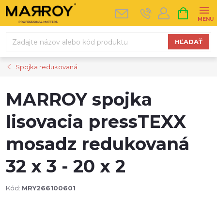
Prejsť
NÁKUPN
na
KOŠÍK
obsah
HĽADAŤ
Spojka redukovaná
MARROY spojka
lisovacia pressTEXX
mosadz redukovaná
32 x 3 - 20 x 2
Kód:
MRY266100601