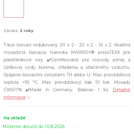
Záruka
:
2 roky
T-kus lisovací redukovaný 20 x 2 - 20 x 2 - 16 x 2. Kvalitná
mosadzná lisovacia tvarovka MARROY® pressTEXX pre
plasthliníkové rúry ✔️Certifikované pre rozvody pitnej a
úžitkovej vody, kúrenia, chladenia a stlačeného vzduchu.
Spájanie lisovacími čeľusťami TH alebo U. Max. prevádzková
teplota +95 °C. Max. prevádzkový tlak 10 bar. Mosadz
CW617N ✔️Made in Germany. Balenie: 1 ks.
Detailné
informácie
Na sklade
10.8.2026