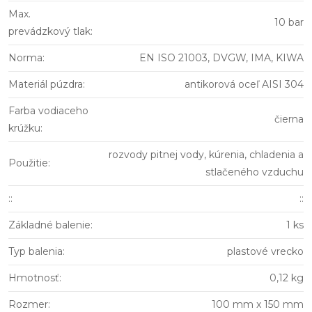
Max.
10 bar
prevádzkový tlak
:
Norma
:
EN ISO 21003, DVGW, IMA, KIWA
Materiál púzdra
:
antikorová oceľ AISI 304
Farba vodiaceho
čierna
krúžku
:
rozvody pitnej vody, kúrenia, chladenia a
Použitie
:
stlačeného vzduchu
:
:
::
Základné balenie
:
1 ks
Typ balenia
:
plastové vrecko
Hmotnosť
:
0,12 kg
Rozmer
:
100 mm x 150 mm