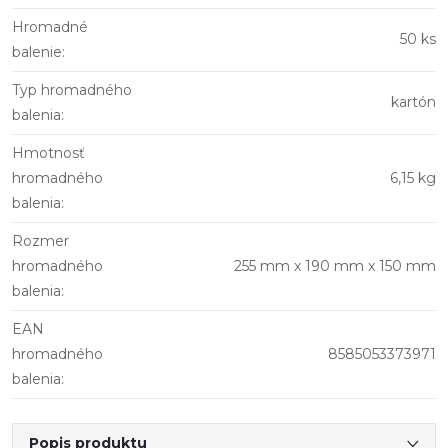
Hromadné
50 ks
balenie
:
Typ hromadného
kartón
balenia
:
Hmotnosť
hromadného
6,15 kg
balenia
:
Rozmer
hromadného
255 mm x 190 mm x 150 mm
balenia
:
EAN
hromadného
8585053373971
balenia
:
Popis produktu