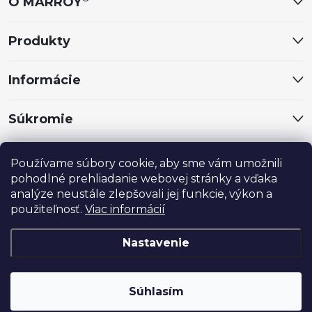
O MARROY
t
Produkty
i
Informácie
e
Súkromie
Sociálne siete
Používame súbory cookie, aby sme vám umožnili
pohodlné prehliadanie webovej stránky a vďaka
analýze neustále zlepšovali jej funkcie, výkon a
použiteľnosť.
Viac informácií
Nastavenie
®
Copyright 2024
MARROY
. Všetky práva vyhradené.
Súhlasím
Vytvoril Shoptet