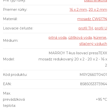
Pre typ rúrky
:
plasthliníková
Priemer rúrky
:
16 x 2 mm
,
20 x 2 mm
Materiál
:
mosadz CW617N
Lisovacie čeľuste
:
profil TH
,
profil U
pitná voda
,
úžitková voda
,
kúrenie
,
Médium
:
stlačený vzduch
MARROY T-kus lisovací pressTEXX
Model
:
mosadz redukovaný 20 x 2 - 20 x 2 - 16 x
2
Kód produktu
:
MRY266070401
EAN
:
8585053373964
Max.
prevádzková
+95 °C
teplota
: