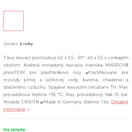
Záruka
:
2 roky
T-kus lisovací prechodový 40 x 3,5 - R1"- 40 x 3,5 s vonkajším
závitom. Kvalitná mosadzná lisovacia tvarovka MARROY®
pressTEXX pre plasthliníkové rúry ✔️Certifikované pre
rozvody pitnej a úžitkovej vody, kúrenia, chladenia a
stlačeného vzduchu. Spájanie lisovacími čeľusťami TH. Max.
prevádzková teplota +95 °C. Max. prevádzkový tlak 10 bar.
Mosadz CW617N ✔️Made in Germany. Balenie: 1 ks.
Detailné
informácie
Na sklade