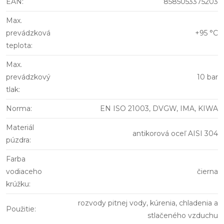
EAN
:
8585053375203
Max.
prevádzková
+95 °C
teplota
:
Max.
prevádzkový
10 bar
tlak
:
Norma
:
EN ISO 21003, DVGW, IMA, KIWA
Materiál
antikorová oceľ AISI 304
púzdra
:
Farba
vodiaceho
čierna
krúžku
:
rozvody pitnej vody, kúrenia, chladenia a
Použitie
:
stlačeného vzduchu