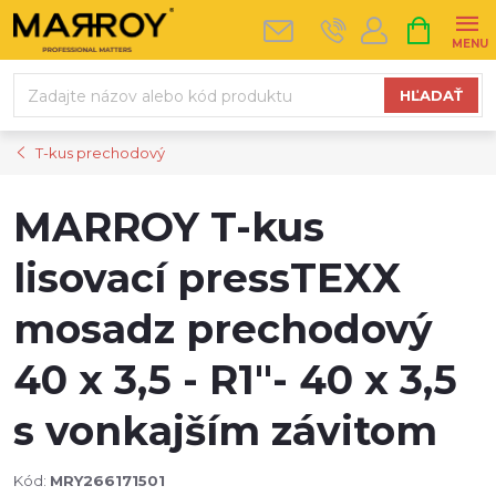
Prejsť
NÁKUPN
na
KOŠÍK
obsah
HĽADAŤ
T-kus prechodový
MARROY T-kus
lisovací pressTEXX
mosadz prechodový
40 x 3,5 - R1"- 40 x 3,5
s vonkajším závitom
Kód:
MRY266171501