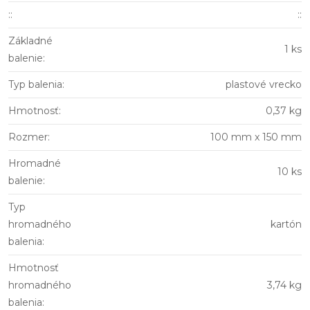
:
:
::
Základné
1 ks
balenie
:
Typ balenia
:
plastové vrecko
Hmotnosť
:
0,37 kg
Rozmer
:
100 mm x 150 mm
Hromadné
10 ks
balenie
:
Typ
hromadného
kartón
balenia
:
Hmotnosť
hromadného
3,74 kg
balenia
: