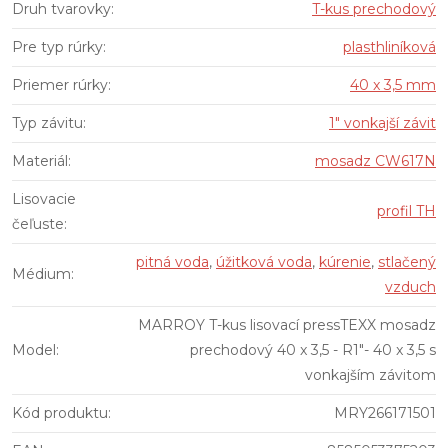
Druh tvarovky
:
T-kus prechodový
Pre typ rúrky
:
plasthliníková
Priemer rúrky
:
40 x 3,5 mm
Typ závitu
:
1" vonkajší závit
Materiál
:
mosadz CW617N
Lisovacie
profil TH
čeľuste
:
pitná voda
,
úžitková voda
,
kúrenie
,
stlačený
Médium
:
vzduch
MARROY T-kus lisovací pressTEXX mosadz
Model
:
prechodový 40 x 3,5 - R1"- 40 x 3,5 s
vonkajším závitom
Kód produktu
:
MRY266171501