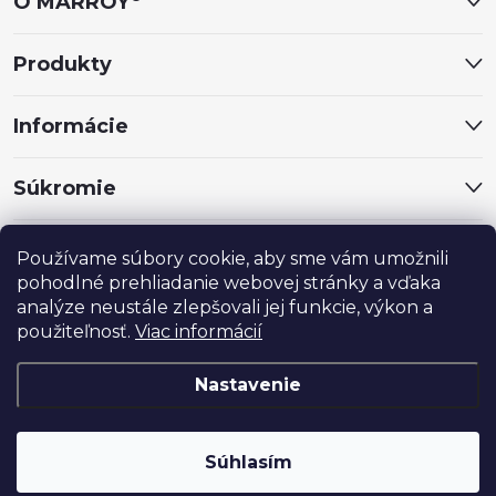
O MARROY
t
Produkty
i
Informácie
e
Súkromie
Sociálne siete
Používame súbory cookie, aby sme vám umožnili
pohodlné prehliadanie webovej stránky a vďaka
analýze neustále zlepšovali jej funkcie, výkon a
použiteľnosť.
Viac informácií
Nastavenie
®
Copyright 2024
MARROY
. Všetky práva vyhradené.
Súhlasím
Vytvoril Shoptet