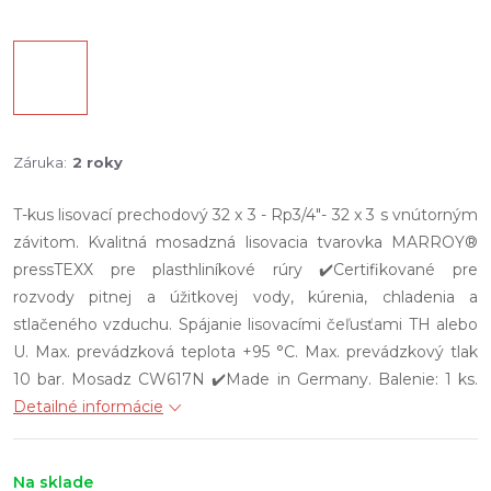
Záruka
:
2 roky
T-kus lisovací prechodový 32 x 3 - Rp3/4"- 32 x 3 s vnútorným
závitom. Kvalitná mosadzná lisovacia tvarovka MARROY®
pressTEXX pre plasthliníkové rúry ✔️Certifikované pre
rozvody pitnej a úžitkovej vody, kúrenia, chladenia a
stlačeného vzduchu. Spájanie lisovacími čeľusťami TH alebo
U. Max. prevádzková teplota +95 °C. Max. prevádzkový tlak
10 bar. Mosadz CW617N ✔️Made in Germany. Balenie: 1 ks.
Detailné informácie
Na sklade