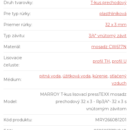
Druh tvarovky
:
T-kus prechodový
Pre typ rúrky
:
plasthliníková
Priemer rúrky
:
32 x 3 mm
Typ závitu
:
3/4" vnútorný závit
Materiál
:
mosadz CW617N
Lisovacie
profil TH
,
profil U
čeľuste
:
pitná voda
,
úžitková voda
,
kúrenie
,
stlačený
Médium
:
vzduch
MARROY T-kus lisovací pressTEXX mosadz
Model
:
prechodový 32 x 3 - Rp3/4"- 32 x 3 s
vnútorným závitom
Kód produktu
:
MRY266081201