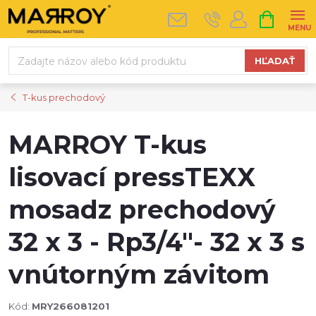
Prejsť
NÁKUPN
na
KOŠÍK
obsah
HĽADAŤ
T-kus prechodový
MARROY T-kus
lisovací pressTEXX
mosadz prechodový
32 x 3 - Rp3/4"- 32 x 3 s
vnútorným závitom
Kód:
MRY266081201