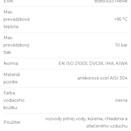
EAN
:
8585053374848
Max.
prevádzková
+95 °C
teplota
:
Max.
prevádzkový
10 bar
tlak
:
Norma
:
EN ISO 21003, DVGW, IMA, KIWA
Materiál
antikorová oceľ AISI 304
púzdra
:
Farba
vodiaceho
čierna
krúžku
:
rozvody pitnej vody, kúrenia, chladenia a
Použitie
:
stlačeného vzduchu