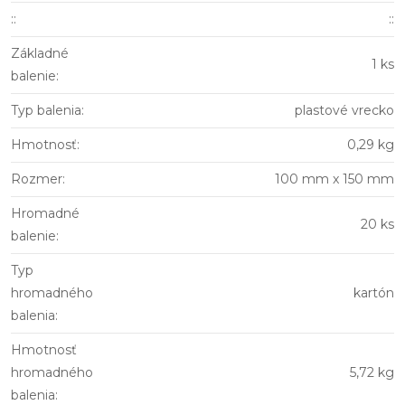
:
:
::
Základné
1 ks
balenie
:
Typ balenia
:
plastové vrecko
Hmotnosť
:
0,29 kg
Rozmer
:
100 mm x 150 mm
Hromadné
20 ks
balenie
:
Typ
hromadného
kartón
balenia
:
Hmotnosť
hromadného
5,72 kg
balenia
: