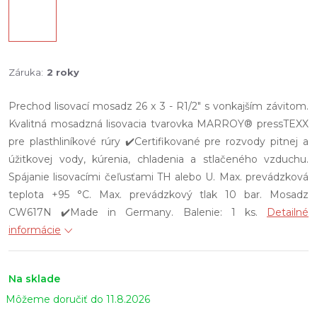
Záruka
:
2 roky
Prechod lisovací mosadz 26 x 3 - R1/2" s vonkajším závitom.
Kvalitná mosadzná lisovacia tvarovka MARROY® pressTEXX
pre plasthliníkové rúry ✔️Certifikované pre rozvody pitnej a
úžitkovej vody, kúrenia, chladenia a stlačeného vzduchu.
Spájanie lisovacími čeľusťami TH alebo U. Max. prevádzková
teplota +95 °C. Max. prevádzkový tlak 10 bar. Mosadz
CW617N ✔️Made in Germany. Balenie: 1 ks.
Detailné
informácie
Na sklade
11.8.2026