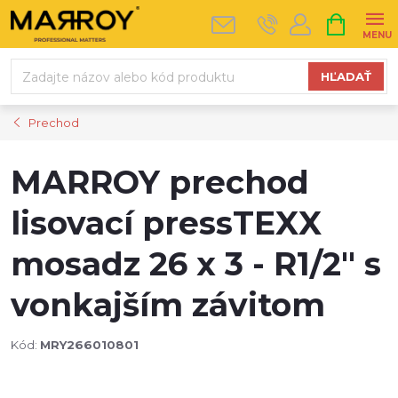
Prejsť
NÁKUPN
na
KOŠÍK
obsah
HĽADAŤ
Prechod
MARROY prechod
lisovací pressTEXX
mosadz 26 x 3 - R1/2" s
vonkajším závitom
Kód:
MRY266010801