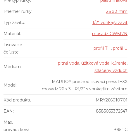
Pre typ rúrky
:
plasthliníková
Priemer rúrky
:
26 x 3 mm
Typ závitu
:
1/2" vonkajší závit
Materiál
:
mosadz CW617N
Lisovacie
profil TH
,
profil U
čeľuste
:
pitná voda
,
úžitková voda
,
kúrenie
,
Médium
:
stlačený vzduch
MARROY prechod lisovací pressTEXX
Model
:
mosadz 26 x 3 - R1/2" s vonkajším závitom
Kód produktu
:
MRY266010701
EAN
:
8585053372547
Max.
prevádzková
+95 °C