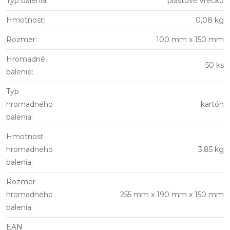
Typ balenia
:
plastové vrecko
Hmotnosť
:
0,08 kg
Rozmer
:
100 mm x 150 mm
Hromadné
50 ks
balenie
:
Typ
hromadného
kartón
balenia
:
Hmotnosť
hromadného
3,85 kg
balenia
:
Rozmer
hromadného
255 mm x 190 mm x 150 mm
balenia
:
EAN