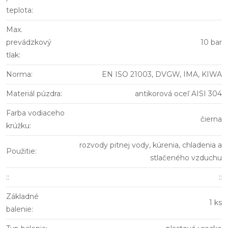
teplota
:
Max.
prevádzkový
10 bar
tlak
:
Norma
:
EN ISO 21003, DVGW, IMA, KIWA
Materiál púzdra
:
antikorová oceľ AISI 304
Farba vodiaceho
čierna
krúžku
:
rozvody pitnej vody, kúrenia, chladenia a
Použitie
:
stlačeného vzduchu
:
:
::
Základné
1 ks
balenie
: