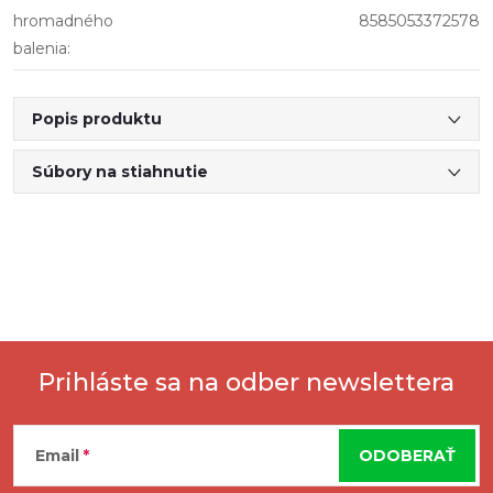
hromadného
8585053372578
balenia
:
Popis produktu
Súbory na stiahnutie
Prihláste sa na odber newslettera
Z
Email
ODOBERAŤ
á