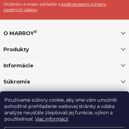
Vložením e-mailu súhlasíte s
podmienkami ochrany
p
osobných údajov
ä
®
O MARROY
t
Produkty
i
Informácie
e
Súkromie
Sociálne siete
Používame súbory cookie, aby sme vám umožnili
pohodlné prehliadanie webovej stránky a vďaka
analýze neustále zlepšovali jej funkcie, výkon a
použiteľnosť.
Viac informácií