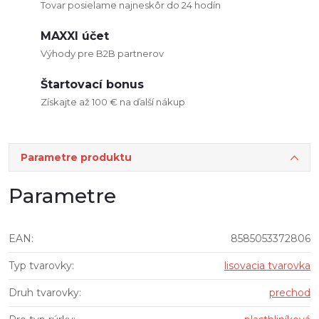
Tovar posielame najneskôr do 24 hodín
MAXXI účet
Výhody pre B2B partnerov
Štartovací bonus
Získajte až 100 € na ďalší nákup
Parametre produktu
Parametre
EAN
:
8585053372806
Typ tvarovky
:
lisovacia tvarovka
Druh tvarovky
:
prechod