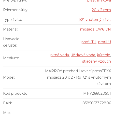
Pre typ rúrky
:
plasthliníková
Priemer rúrky
:
20 x 2 mm
Typ závitu
:
1/2" vnútorný závit
Materiál
:
mosadz CW617N
Lisovacie
profil TH
,
profil U
čeľuste
:
pitná voda
,
úžitková voda
,
kúrenie
,
Médium
:
stlačený vzduch
MARROY prechod lisovací pressTEXX
Model
:
mosadz 20 x 2 - Rp1/2" s vnútorným
závitom
Kód produktu
:
MRY266020501
EAN
:
8585053372806
Max.