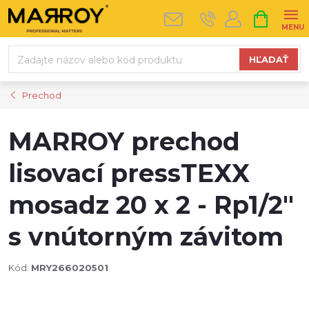
Prejsť
NÁKUPN
na
KOŠÍK
obsah
HĽADAŤ
Prechod
MARROY prechod
lisovací pressTEXX
mosadz 20 x 2 - Rp1/2"
s vnútorným závitom
Kód:
MRY266020501