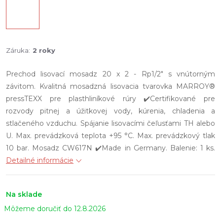
Záruka
:
2 roky
Prechod lisovací mosadz 20 x 2 - Rp1/2" s vnútorným
závitom. Kvalitná mosadzná lisovacia tvarovka MARROY®
pressTEXX pre plasthliníkové rúry ✔️Certifikované pre
rozvody pitnej a úžitkovej vody, kúrenia, chladenia a
stlačeného vzduchu. Spájanie lisovacími čeľusťami TH alebo
U. Max. prevádzková teplota +95 °C. Max. prevádzkový tlak
10 bar. Mosadz CW617N ✔️Made in Germany. Balenie: 1 ks.
Detailné informácie
Na sklade
12.8.2026