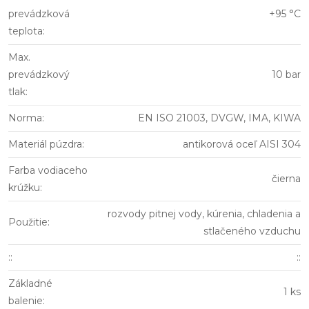
prevádzková
+95 °C
teplota
:
Max.
prevádzkový
10 bar
tlak
:
Norma
:
EN ISO 21003, DVGW, IMA, KIWA
Materiál púzdra
:
antikorová oceľ AISI 304
Farba vodiaceho
čierna
krúžku
:
rozvody pitnej vody, kúrenia, chladenia a
Použitie
:
stlačeného vzduchu
:
:
::
Základné
1 ks
balenie
: