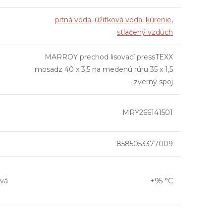
pitná voda
,
úžitková voda
,
kúrenie
,
stlačený vzduch
MARROY prechod lisovací pressTEXX
mosadz 40 x 3,5 na medenú rúru 35 x 1,5
zverný spoj
MRY266141501
8585053377009
vá
+95 °C