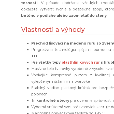
tesnosti
. V prípade dodržania všetkých montá
dokážete vytvárať rýchle a bezpečné spoje, kt
betónu v podlahe alebo zaomietať do steny
.
Vlastnosti a výhody
Prechod lisovací na medenú rúru so zver
Progresívna technológia spájania pomocou l
TH
Pre
všetky typy
plasthliníkových rúr
s hrúb
Masívne telo tvarovky vyrobené z vysoko kva
Vonkajšie kompresné puzdro z kvalitnej 
vylepšeným držaním na tvarovke
Stabilný vodiaci plastový krúžok pre bezpe
polohách
Tri
kontrolné otvory
pre overenie správnosti 
Výborná vnútorná svetlosť tvaroviek zaisťuje 
Maximálna prevádzková teplota do +95 °C