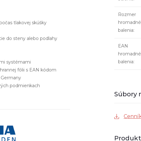
Rozmer
hromadné
počas tlakovej skúšky
balenia
:
cie do steny alebo podlahy
EAN
hromadné
balenia
:
nými systémami
hrannej fólii s EAN kódom
n Germany
ových podmienkach
Cenník
Produkt 