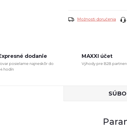
cena:
Možnosti doručenia
Expresné dodanie
MAXXI účet
Tovar posielame najneskôr do
Výhody pre B2B partner
24 hodín
SÚBO
Para