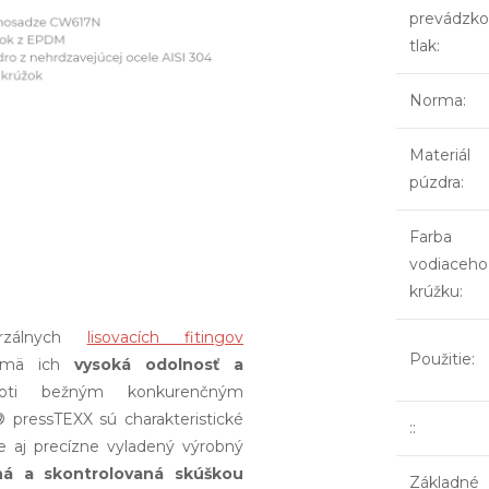
prevádzko
tlak
:
Norma
:
Materiál
púzdra
:
Farba
vodiaceho
krúžku
:
erzálnych
lisovacích fitingov
Použitie
:
mä ich
vysoká odolnosť a
roti bežným konkurenčným
pressTEXX sú charakteristické
:
:
e aj precízne vyladený výrobný
á a skontrolovaná skúškou
Základné