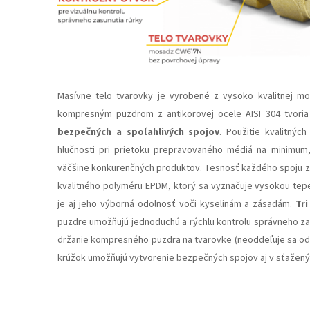
Masívne telo tvarovky je vyrobené z vysoko kvalitnej m
kompresným puzdrom z antikorovej ocele AISI 304 tvoria
bezpečných a spoľahlivých spojov
. Použitie kvalitnýc
hlučnosti pri prietoku prepravovaného médiá na minimum,
väčšine konkurenčných produktov. Tesnosť každého spoju za
kvalitného polyméru EPDM, ktorý sa vyznačuje vysokou tep
je aj jeho výborná odolnosť voči kyselinám a zásadám.
Tr
puzdre umožňujú jednoduchú a rýchlu kontrolu správneho za
držanie kompresného puzdra na tvarovke (neoddeľuje sa od t
krúžok umožňujú vytvorenie bezpečných spojov aj v sťažen