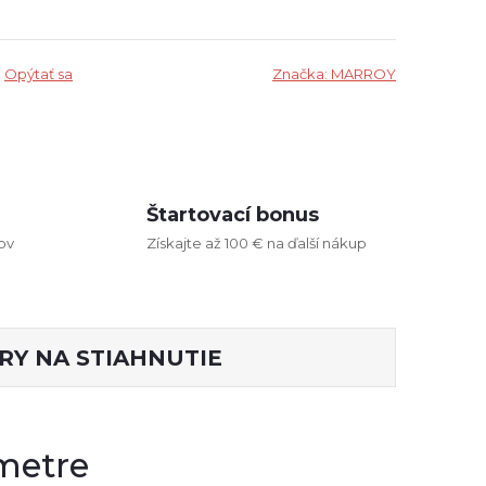
Opýtať sa
Značka:
MARROY
Štartovací bonus
ov
Získajte až 100 € na ďalší nákup
RY NA STIAHNUTIE
metre