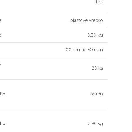
1 ks
a
:
plastové vrecko
:
0,30 kg
100 mm x 150 mm
é
20 ks
ho
kartón
ho
5,96 kg