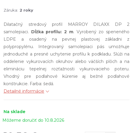
Záruka
:
2 roky
Dilatačný stredový profil MARROY DILAXX DP 2
samolepiaci.
Dĺžka profilu: 2 m
. Vyrobený zo speneného
LDPE a osadený na pevnej plastovej základni z
polypropylénu. Integrovaný samolepiaci pás umožňuje
jednoduché a presné uchytenie profilu k podkladu. Slúži na
oddelenie vykurovacích okruhov alebo väčších plôch a na
elimináciu tepelnej rozťažnosti vykurovacieho poteru.
Vhodný pre podlahové kúrenie aj bežné podlahové
konštrukcie. Farba: šedá.
Detailné informácie
Na sklade
10.8.2026