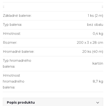
:
:
::
Základné balenie
:
1 ks (2 m)
Typ balenia
:
bez obalu
Hmotnosť
:
0,4 kg
Rozmer
:
200 x 3 x 28 cm
Hromadné balenie
:
20 ks (40 m)
Typ hromadného
kartón
balenia
:
Hmotnosť
hromadného
8,7 kg
balenia
:
Popis produktu