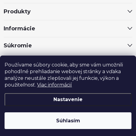
t
Produkty
i
Informácie
e
Súkromie
Sociálne siete
Používame súbory cookie, aby sme vám umožnili
pohodlné prehliadanie webovej stránky a vďaka
analýze neustále zlepšovali jej funkcie, výkon a
použiteľnosť.
Viac informácií
Nastavenie
®
Copyright 2024
MARROY
. Všetky práva vyhradené.
Súhlasím
Vytvoril Shoptet