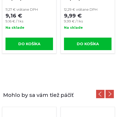
kúrenie
kúrenie
11,27 € vrátane DPH
12,29 € vrátane DPH
9,16 €
9,99 €
Jednotková
Jednotková
9,16 € / 1 ks
9,99 € / 1 ks
cena:
cena:
Na sklade
Na sklade
DO KOŠÍKA
DO KOŠÍKA