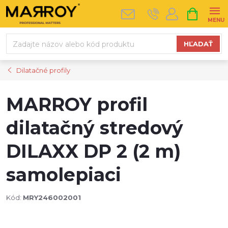
Prejsť
NÁKUPN
na
KOŠÍK
obsah
HĽADAŤ
Dilatačné profily
MARROY profil
dilatačný stredový
DILAXX DP 2 (2 m)
samolepiaci
Kód:
MRY246002001