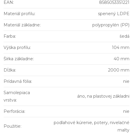
EAN
:
8585053351221
Materiál profilu
:
spenený LDPE
Materiál základne
:
polypropylén (PP)
Farba
:
šedá
Výška profilu
:
104 mm
Šírka základne
:
40 mm
Dĺžka
:
2000 mm
Prídavná fólia
:
nie
Samolepiaca
áno, na plastovej základni
vrstva
:
Perforácia
:
nie
podlahové kúrenie, potery, nivelačné
Použitie
:
malty