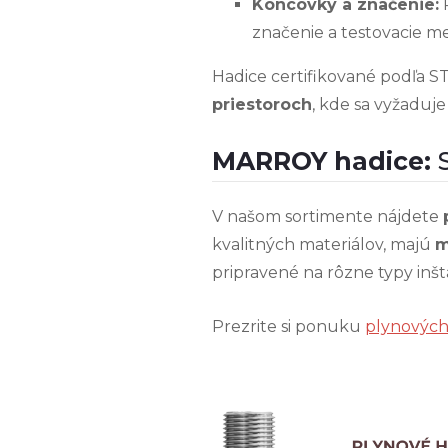
Koncovky a značenie:
P
značenie a testovacie m
Hadice certifikované podľa 
priestoroch
, kde sa vyžaduje
MARROY hadice:
V našom sortimente nájdete
kvalitných materiálov, majú
m
pripravené na rôzne typy inšta
Prezrite si ponuku
plynových