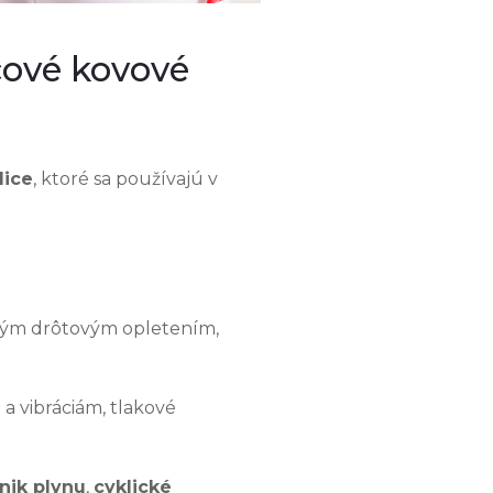
cové kovové
dice
, ktoré sa používajú v
itým drôtovým opletením,
a vibráciám, tlakové
nik plynu
,
cyklické