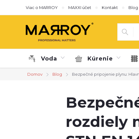
Prejsť
Viac o MARROY
MAXXI účet
Kontakt
Blog
na
obsah
Voda
Kúrenie
Domov
Blog
Bezpečné pripojenie plynu: Hlav
Bezpečné
rozdiely