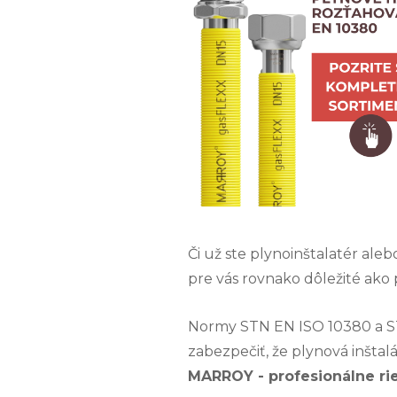
Či už ste plynoinštalatér aleb
pre vás rovnako dôležité ako 
Normy STN EN ISO 10380 a ST
zabezpečiť, že plynová inštal
MARROY - profesionálne rie