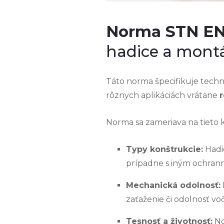
Norma STN EN
hadice a mont
Táto norma špecifikuje tech
rôznych aplikáciách vrátane
r
Norma sa zameriava na tieto k
Typy konštrukcie:
Hadi
prípadne s iným ochrann
Mechanická odolnosť:
zaťaženie či odolnosť vo
Tesnosť a životnosť:
No