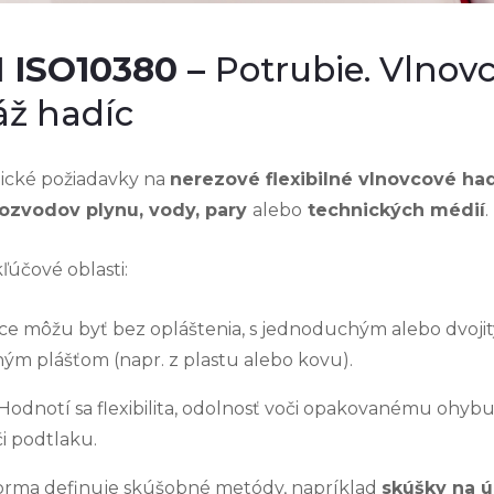
 ISO10380 –
Potrubie. Vlnov
áž hadíc
nické požiadavky na
nerezové flexibilné vlnovcové ha
ozvodov plynu, vody, pary
alebo
technických médií
.
ľúčové oblasti:
ce môžu byť bez opláštenia, s jednoduchým alebo dvoj
ým plášťom (napr. z plastu alebo kovu).
Hodnotí sa flexibilita, odolnosť voči opakovanému ohybu 
či podtlaku.
rma definuje skúšobné metódy, napríklad
skúšky na ú