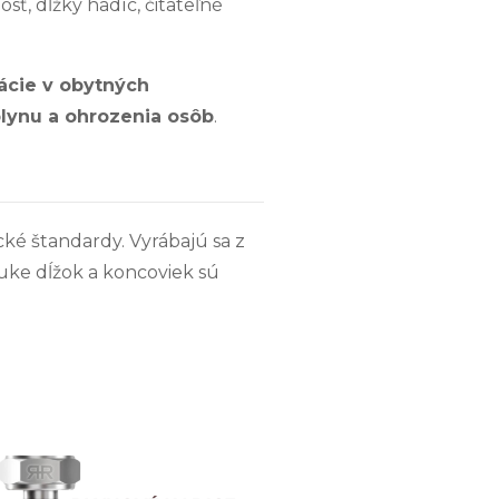
osť, dĺžky hadíc, čitateľné
lácie v obytných
plynu a ohrozenia osôb
.
cké štandardy. Vyrábajú sa z
nuke dĺžok a koncoviek sú