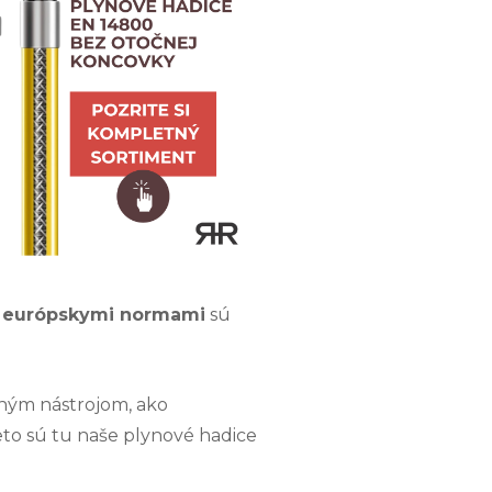
s európskymi normami
sú
ným nástrojom, ako
eto sú tu naše plynové hadice