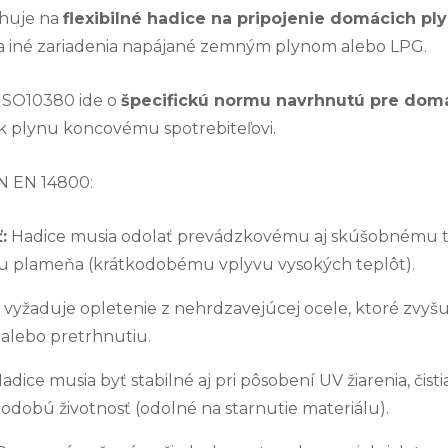
ahuje na
flexibilné hadice na pripojenie domácich pl
a iné zariadenia napájané zemným plynom alebo LPG.
ISO10380 ide o
špecifickú normu navrhnutú pre dom
k plynu koncovému spotrebiteľovi.
N EN 14800:
:
Hadice musia odolať
prevádzkovému aj skúšobnému 
iu plameňa
(krátkodobému vplyvu vysokých teplôt).
 vyžaduje
opletenie z nehrdzavejúcej ocele
, ktoré zvyš
lebo pretrhnutiu.
adice musia byť stabilné aj pri pôsobení
UV žiarenia, čist
hodobú životnosť
(odolné na starnutie materiálu).