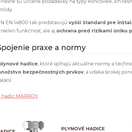
resne sú určené požiadavky na
typy koncoviek, ich tesn
etódy.
STN EN 14800 tak predstavujú
vyšší štandard pre inšta
 nielen funkčnosť, ale aj
ochrana pred rizikami úniku 
Spojenie praxe a normy
plynové hadice
, ktoré spĺňajú aktuálne normy a techni
nožstvo bezpečnostných prvkov
, a vďaka širokej po
lácií.
 hadíc MARROY.