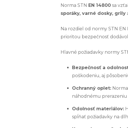
Norma STN
EN 14800
sa vzť
sporáky, varné dosky, grily
Na rozdiel od normy STN EN 
prioritou bezpečnosť dodávo
Hlavné požiadavky normy ST
Bezpečnosť a odolnosť
poškodeniu, aj pôsoben
Ochranný oplet:
Norma
náhodnému prerazeniu a
Odolnosť materiálov:
H
spĺňať požiadavky na dl