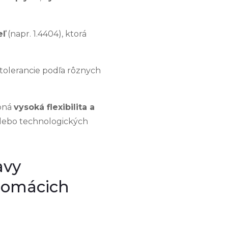
eľ
(napr. 1.4404), ktorá
tolerancie podľa rôznych
ebná
vysoká flexibilita a
alebo technologických
avy
 domácich