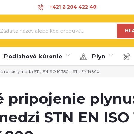
+421 2 204 422 40
info@marroy.com
HĽ
Podlahové kúrenie
Plyn
né rozdiely medzi STN EN ISO 10380 a STN EN 14800
 pripojenie plynu
 medzi STN EN ISO