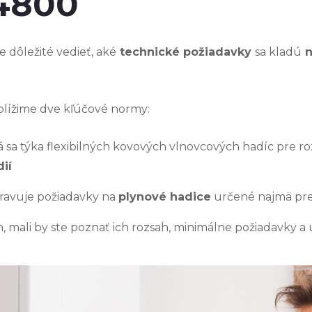
4800
e dôležité vedieť,
aké
technické požiadavky
sa kladú
n
iblížime dve kľúčové normy:
rá sa týka flexibilných kovových vlnovcových hadíc pre 
ií
pravuje požiadavky na
plynové hadice
určené najmä pre 
 mali by ste poznať ich rozsah, minimálne požiadavky a 