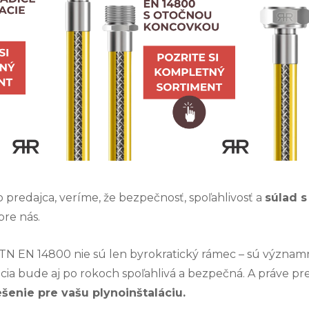
o predajca, veríme, že bezpečnosť, spoľahlivosť a
súlad 
pre nás.
N EN 14800 nie sú len byrokratický rámec – sú význam
ácia bude aj po rokoch spoľahlivá a bezpečná. A práve pr
šenie pre vašu plynoinštaláciu.