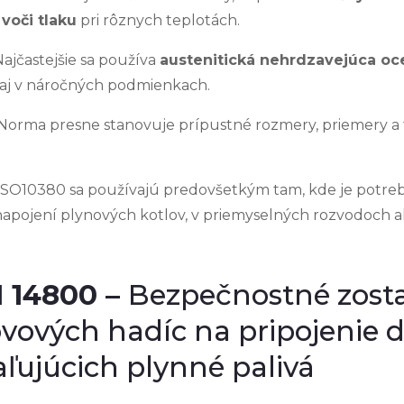
voči tlaku
pri rôznych teplotách.
ajčastejšie sa používa
austenitická nehrdzavejúca oc
 aj v náročných podmienkach.
orma presne stanovuje prípustné rozmery, priemery a 
ISO10380 sa používajú predovšetkým tam, kde je potr
 napojení plynových kotlov, v priemyselných rozvodoch 
 14800 –
Bezpečnostné zost
vových hadíc na pripojenie
aľujúcich plynné palivá