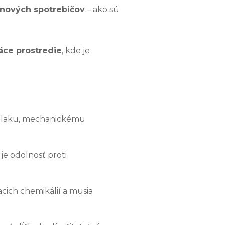
ynových spotrebičov
– ako sú
áce prostredie
, kde je
tlaku, mechanickému
uje odolnosť proti
iacich chemikálií a musia