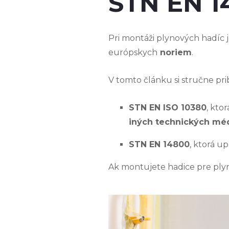
STN EN 1
Pri montáži plynových hadíc j
európskych
noriem
.
V tomto článku si stručne pr
STN EN ISO 10380
, kto
iných technických méd
STN EN 14800
, ktorá u
Ak montujete hadice pre plyn,