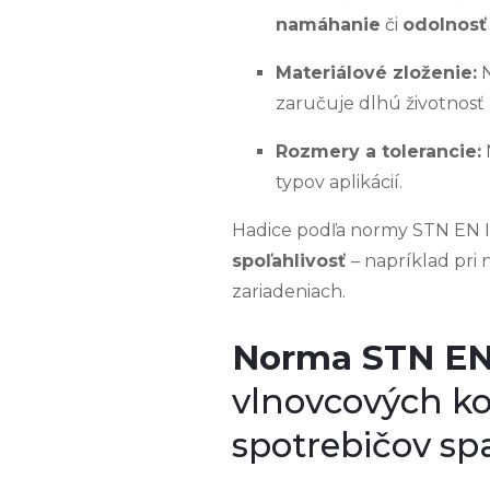
namáhanie
či
odolnosť 
Materiálové zloženie:
N
zaručuje dlhú životnosť
Rozmery a tolerancie:
N
typov aplikácií.
Hadice podľa normy STN EN 
spoľahlivosť
– napríklad pri
zariadeniach.
Norma STN EN
vlnovcových ko
spotrebičov sp